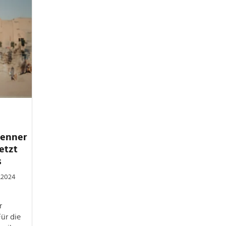
Jenner
etzt
s
7.2024
r
ür die