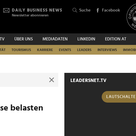
DAILY BUSINESS NEWS
Suche
Facebook
Newsletter abonnieren
.TV
ÜBER UNS
MEDIADATEN
LINKEDIN
EDITION AT
SUCHEN
TÄT
TOURISMUS
KARRIERE
EVENTS
LEADERS
INTERVIEWS
IMMOBI
LEADERSNET.TV
LAUTSCHALT
se belasten