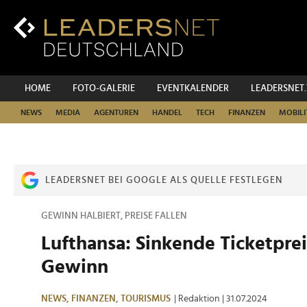
Zum
Inhalt
Zur
Fußzeilen-
Navigation
Zur
HOME
FOTO-GALERIE
EVENTKALENDER
LEADERSNET
Hauptnavigation
NEWS
MEDIA
AGENTUREN
HANDEL
TECH
FINANZEN
MOBILI
LEADERSNET BEI GOOGLE ALS QUELLE FESTLEGEN
GEWINN HALBIERT, PREISE FALLEN
Lufthansa: Sinkende Ticketprei
Gewinn
NEWS,
FINANZEN,
TOURISMUS
| Redaktion
| 31.07.2024