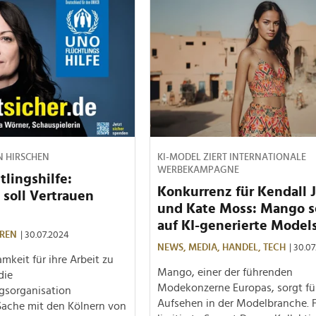
 HIRSCHEN
KI-MODEL ZIERT INTERNATIONALE
WERBEKAMPAGNE
lingshilfe:
Konkurrenz für Kendall 
soll Vertrauen
und Kate Moss: Mango s
auf KI-generierte Model
REN
| 30.07.2024
NEWS,
MEDIA,
HANDEL,
TECH
| 30.0
keit für ihre Arbeit zu
Mango, einer der führenden
die
Modekonzerne Europas, sorgt fü
gsorganisation
Aufsehen in der Modelbranche. F
ache mit den Kölnern von