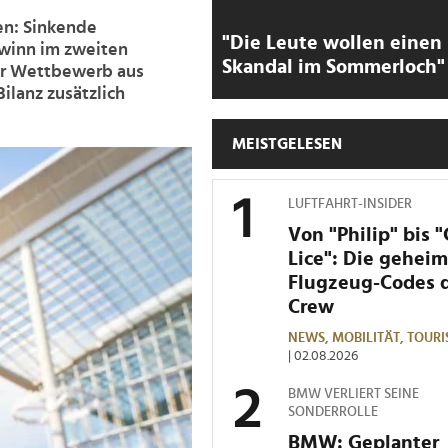
en: Sinkende
"Die Leute wollen einen
ewinn im zweiten
Skandal im Sommerloch"
er Wettbewerb aus
Bilanz zusätzlich
MEISTGELESEN
LUFTFAHRT-INSIDER
Von "Philip" bis 
Lice": Die gehei
Flugzeug-Codes 
Crew
NEWS,
MOBILITÄT,
TOURI
| 02.08.2026
BMW VERLIERT SEINE
SONDERROLLE
BMW: Geplanter