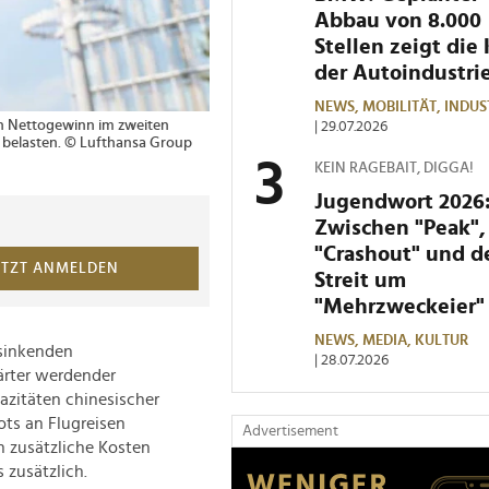
Abbau von 8.000
Stellen zeigt die 
der Autoindustri
NEWS,
MOBILITÄT,
INDUS
en Nettogewinn im zweiten
| 29.07.2026
 belasten. © Lufthansa Group
KEIN RAGEBAIT, DIGGA!
Jugendwort 2026
Zwischen "Peak",
"Crashout" und 
ETZT ANMELDEN
Streit um
"Mehrzweckeier"
NEWS,
MEDIA,
KULTUR
 sinkenden
| 28.07.2026
härter werdender
zitäten chinesischer
ots an Flugreisen
Advertisement
en zusätzliche Kosten
 zusätzlich.