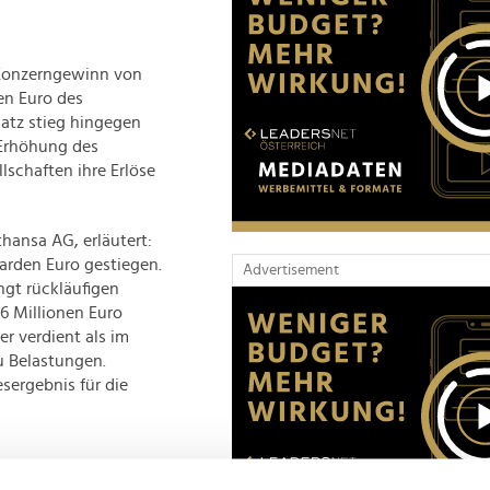
 Konzerngewinn von
en Euro des
satz stieg hingegen
 Erhöhung des
lschaften ihre Erlöse
ansa AG, erläutert:
iarden Euro gestiegen.
Advertisement
gt rückläufigen
86 Millionen Euro
r verdient als im
u Belastungen.
sergebnis für die