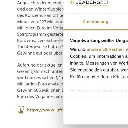
Angesichts der niedrigen Erlöse hat Lufthansa bereits 
und den Winterflugplan ab Ende Oktober ausgedünnt. D
des Konzerns kämpft besonders stark: Nach sechs Monat
Zustimmung
Minus von 427 Millionen Euro aus, im Vergleich zu ein
Millionen Euro im Vorjahreszeitraum. Dort hat das Man
Sparprogramm gestartet. Lufthansa Technik, die Wartun
Verantwortungsvoller Umgan
Konzerns, verzeichnete hingegen ein Rekordniveau. Auc
Tochtergesellschaften Swiss, Austrian, Brussels und Eur
Wir und
unsere 58 Partner
v
Gewinne auf oder über dem Vorjahresniveau erzielen.
Cookies, um Informationen a
Inhalte, Messungen von Werb
Aufgrund der aktuellen Entwicklung hat die Lufthansa i
Sie entscheiden darüber, wer
Gesamtjahr nach unten korrigiert. Das operative Ergebnis
Erklärung oder durch Klicken
wird nun zwischen 1,4 und 1,8 Milliarden Euro erwartet
Milliarden Euro anvisiert wurden. Im zweiten Quartal be
Wenn Sie es erlauben, würde
Gewinn 686 Millionen Euro, ein Rückgang im Vergleich zu
Euro des Vorjahreszeitraums.
Informationen über Ih
Ihr Gerät durch aktiv
https://www.lufthansagroup.com/
Erfahren Sie mehr darüber, w
Einzelheiten
fest.