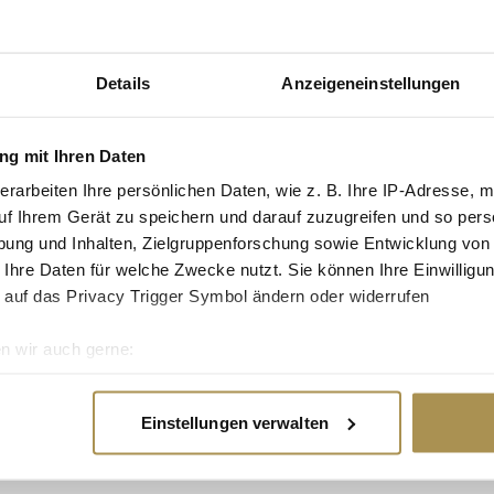
Maßnahmen ergriffen
ie Hauptgesellschaft
en weist sie ein
Details
Anzeigeneinstellungen
em Gewinn von 149
agement ein
gstochter des
g mit Ihren Daten
h die
owings sollen
erarbeiten Ihre persönlichen Daten, wie z. B. Ihre IP-Adresse, m
uf Ihrem Gerät zu speichern und darauf zuzugreifen und so pers
ung und Inhalten, Zielgruppenforschung sowie Entwicklung von
hre Prognose für das
 Ihre Daten für welche Zwecke nutzt. Sie können Ihre Einwilligun
 (bereinigtes EBIT)
 auf das Privacy Trigger Symbol ändern oder widerrufen
, nachdem zuvor 2,2
trug der operative
n wir auch gerne:
 den 1,1 Milliarden
re geografische Lage erfassen, welche bis auf einige Meter gen
es Scannen nach bestimmten Merkmalen (Fingerprinting) identifi
Einstellungen verwalten
ie Ihre persönlichen Daten verarbeitet werden, und legen Sie I