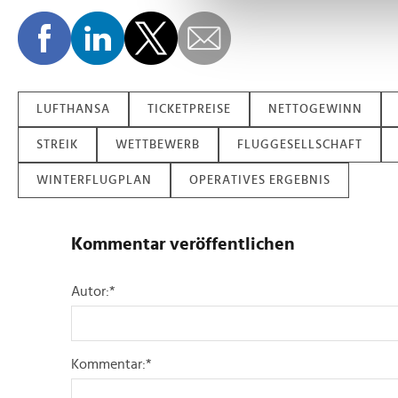
Wir verwenden Cookies, um I
und die Zugriffe auf unsere 
Website an unsere Partner fü
möglicherweise mit weiteren
der Dienste gesammelt habe
LUFTHANSA
TICKETPREISE
NETTOGEWINN
STREIK
WETTBEWERB
FLUGGESELLSCHAFT
WINTERFLUGPLAN
OPERATIVES ERGEBNIS
Kommentar veröffentlichen
Autor:
*
Kommentar:
*