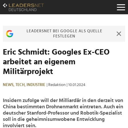
Zum
Inhalt
Zur
Fußzeilen-
Navigation
LEADERSNET BEI GOOGLE ALS QUELLE
Zur
FESTLEGEN
Hauptnavigation
Eric Schmidt: Googles Ex-CEO
arbeitet an eigenem
Militärprojekt
NEWS,
TECH,
INDUSTRIE
| Redaktion
| 10.01.2024
Insidern zufolge will der Milliardär in den derzeit von
China bestimmten Drohnenmarkt eintreten. Auch ein
deutscher Stanford-Professor und Robotik-Spezialist
soll in die geheimnisumwobene Entwicklung
involviert sein.