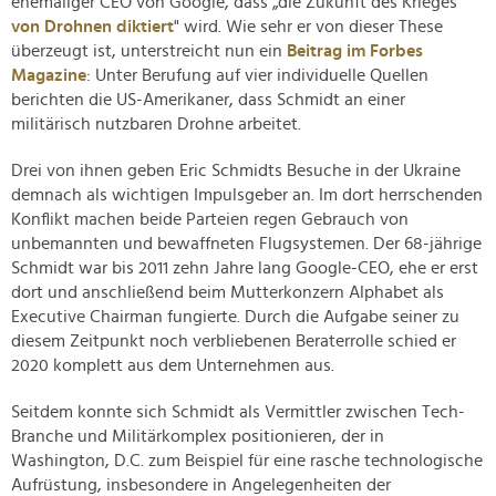
ehemaliger CEO von Google, dass „die Zukunft des Krieges
von Drohnen diktiert
" wird. Wie sehr er von dieser These
überzeugt ist, unterstreicht nun ein
Beitrag im Forbes
Magazine
: Unter Berufung auf vier individuelle Quellen
berichten die US-Amerikaner, dass Schmidt an einer
militärisch nutzbaren Drohne arbeitet.
Drei von ihnen geben Eric Schmidts Besuche in der Ukraine
demnach als wichtigen Impulsgeber an. Im dort herrschenden
Konflikt machen beide Parteien regen Gebrauch von
unbemannten und bewaffneten Flugsystemen. Der 68-jährige
Schmidt war bis 2011 zehn Jahre lang Google-CEO, ehe er erst
dort und anschließend beim Mutterkonzern Alphabet als
Executive Chairman fungierte. Durch die Aufgabe seiner zu
diesem Zeitpunkt noch verbliebenen Beraterrolle schied er
2020 komplett aus dem Unternehmen aus.
Seitdem konnte sich Schmidt als Vermittler zwischen Tech-
Branche und Militärkomplex positionieren, der in
Washington, D.C. zum Beispiel für eine rasche technologische
Aufrüstung, insbesondere in Angelegenheiten der