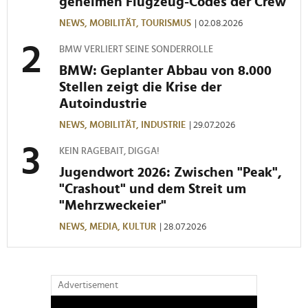
geheimen Flugzeug-Codes der Crew
zu können und die Zugriffe auf unsere Website zu
NEWS,
MOBILITÄT,
TOURISMUS
| 02.08.2026
analysieren. Außerdem geben wir Informationen zu Ihrer
Verwendung unserer Website an unsere Partner für
BMW VERLIERT SEINE SONDERROLLE
soziale Medien, Werbung und Analysen weiter. Unsere
BMW: Geplanter Abbau von 8.000
Partner führen diese Informationen möglicherweise mit
Stellen zeigt die Krise der
weiteren Daten zusammen, die Sie ihnen bereitgestellt
Autoindustrie
haben oder die sie im Rahmen Ihrer Nutzung der Dienste
NEWS,
MOBILITÄT,
INDUSTRIE
| 29.07.2026
gesammelt haben.
KEIN RAGEBAIT, DIGGA!
Jugendwort 2026: Zwischen "Peak",
"Crashout" und dem Streit um
"Mehrzweckeier"
NEWS,
MEDIA,
KULTUR
| 28.07.2026
Advertisement