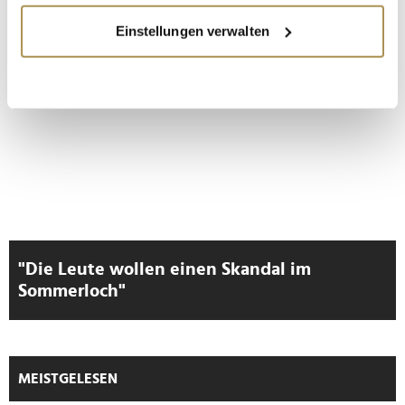
LEADERSNET.TV
Wenn Sie es erlauben, würden wir auch gerne:
Einstellungen verwalten
Informationen über Ihre geografische Lage
LAUTSCHALTEN
erfassen, welche bis auf einige Meter genau sein
können
Ihr Gerät durch aktives Scannen nach
bestimmten Merkmalen (Fingerprinting) identifizieren
Erfahren Sie mehr darüber, wie Ihre persönlichen Daten
verarbeitet werden, und legen Sie Ihre Präferenzen im
Abschnitt Einzelheiten
fest.
Wir verwenden Cookies, um Inhalte und Anzeigen zu
personalisieren, Funktionen für soziale Medien anbieten
"Die Leute wollen einen Skandal im
zu können und die Zugriffe auf unsere Website zu
Sommerloch"
analysieren. Außerdem geben wir Informationen zu Ihrer
Verwendung unserer Website an unsere Partner für
soziale Medien, Werbung und Analysen weiter. Unsere
Partner führen diese Informationen möglicherweise mit
MEISTGELESEN
weiteren Daten zusammen, die Sie ihnen bereitgestellt