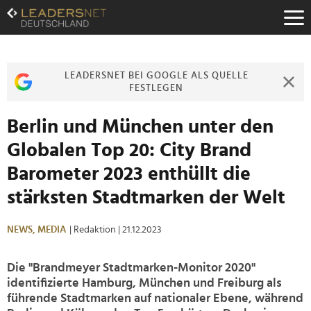
Zum
Inhalt
Zur
Fußzeilen-
Navigation
LEADERSNET BEI GOOGLE ALS QUELLE
Zur
FESTLEGEN
Hauptnavigation
Berlin und München unter den
Globalen Top 20: City Brand
Barometer 2023 enthüllt die
stärksten Stadtmarken der Welt
NEWS,
MEDIA
| Redaktion
| 21.12.2023
Die "Brandmeyer Stadtmarken-Monitor 2020"
identifizierte Hamburg, München und Freiburg als
führende Stadtmarken auf nationaler Ebene, während