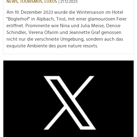
NEWS,
TOURISMUS,
LUXUS
| 21.12.2023
Am 19. Dezember 2023 wurde die Wintersaison im Hotel
"Böglerhof" in Alpbach, Tirol, mit einer glamourösen Feier
eröffnet. Prominente wie Nina und Julia Meise, Denise
Schindler, Verena Ofarim und Jeannette Graf genossen
nicht nur die verschneite Umgebung, sondern auch das
exquisite Ambiente des pure nature resorts.