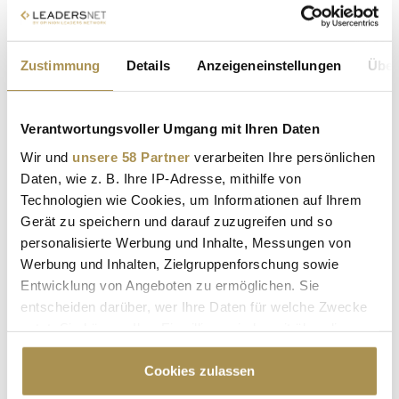
Kommentar:
*
Zustimmung
Details
Anzeigeneinstellungen
Über
Verantwortungsvoller Umgang mit Ihren Daten
Wir und
unsere 58 Partner
verarbeiten Ihre persönlichen
Sicherheitscode bestätigen:
*
Daten, wie z. B. Ihre IP-Adresse, mithilfe von
Technologien wie Cookies, um Informationen auf Ihrem
Gerät zu speichern und darauf zuzugreifen und so
personalisierte Werbung und Inhalte, Messungen von
Werbung und Inhalten, Zielgruppenforschung sowie
Entwicklung von Angeboten zu ermöglichen. Sie
entscheiden darüber, wer Ihre Daten für welche Zwecke
nutzt. Sie können Ihre Einwilligung jederzeit über die
* Pflichtfelder.
ABSENDEN
Cookie-Erklärung oder durch Klicken auf das Privacy
Trigger Symbol ändern oder widerrufen
Cookies zulassen