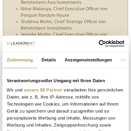
Bertelsmann Asia Investments
Nihar Malaviya, Chief Executive Officer von
Penguin Random House
Shobhna Mohn, Chief Strategy Officer von
Bertelsmann Investments
Jennifer Mullin, Chief Executive Officer von
Fremantle
Gail Rebuck, Group Creative Coordinator
Frank Schirrmeister, Chief Executive Officer von
Zustimmung
Details
Anzeigeneinstellungen
Über
Arvato
Karin Schlautmann, Executive Vice President
Corporate Communications von Bertelsmann
Stephan Schmitter, Chief Executive Officer von
Verantwortungsvoller Umgang mit Ihren Daten
RTL Deutschland
Wir und
unsere 58 Partner
verarbeiten Ihre persönlichen
Nicolas de Tavernost, Chairman des Executive
Daten, wie z. B. Ihre IP-Adresse, mithilfe von
Board der Groupe M6
Technologien wie Cookies, um Informationen auf Ihrem
Gerät zu speichern und darauf zuzugreifen und so
MEHR
personalisierte Werbung und Inhalte, Messungen von
Werbung und Inhalten, Zielgruppenforschung sowie