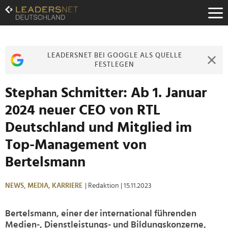
Zum
Inhalt
Zur
Fußzeilen-
Navigation
LEADERSNET BEI GOOGLE ALS QUELLE
Zur
FESTLEGEN
Hauptnavigation
Stephan Schmitter: Ab 1. Januar
2024 neuer CEO von RTL
Deutschland und Mitglied im
Top-Management von
Bertelsmann
NEWS,
MEDIA,
KARRIERE
| Redaktion
| 15.11.2023
Bertelsmann, einer der international führenden
Medien-, Dienstleistungs- und Bildungskonzerne,