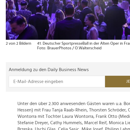
2 von 2 Bildern
41. Deutscher SportpresseBall in der Alten Oper in F
Foto: BrauerPhotos / O.Walterscheid
Anmeldung zu den Daily Business News
J
Unter den über 2.300 anwesenden Gästen waren u.a. Bori
Hessen) mit Frau Tanja Raab-Rhein, Thorsten Schröder, O
Wontorra mit Tochter Laura Wontorra, Frank Otto (Med
Stefanie Dreyer, Cathy Hummels, Marcel Reif, Monica L
Brzeska, Uschi Glas, Celia Sasic, Mike Josef, Philipp Lahm