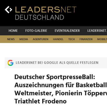
Zum
Inhalt
Zur
Fußzeilen-
Navigation
Zur
HOME
FOTO-GALERIE
EVENTKALENDER
LEADERSNET
Hauptnavigation
NEWS
MEDIA
AGENTUREN
HANDEL
TECH
FINANZEN
MOBILI
LEADERSNET BEI GOOGLE ALS QUELLE FESTLEGEN
Deutscher SportpresseBall:
Auszeichnungen für Basketball
Weltmeister, Pionierin Töppe
Triathlet Frodeno