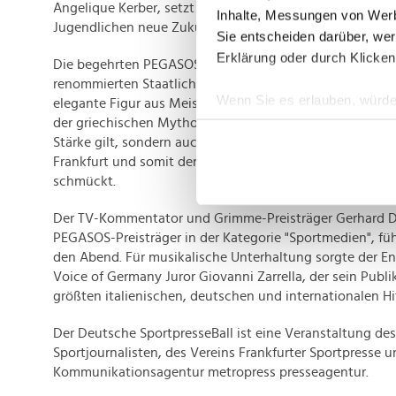
Angelique Kerber, setzt sich dafür ein, benachteiligten 
Inhalte, Messungen von Werb
Jugendlichen neue Zukunftsperspektiven mit Sport zu e
Sie entscheiden darüber, wer
Erklärung oder durch Klicken
Die begehrten PEGASOS-Trophäen wurden in Zusammena
renommierten Staatlichen Porzellan-Manufaktur Meisse
Wenn Sie es erlauben, würde
elegante Figur aus Meissner Porzellan symbolisiert das g
der griechischen Mythologie, das nicht nur als Symbol f
Informationen über Ih
Stärke gilt, sondern auch als prächtige Statue den Giebe
Ihr Gerät durch aktiv
Frankfurt und somit den Veranstaltungsort des Deutsch
Erfahren Sie mehr darüber, w
schmückt.
Einzelheiten
fest.
Der TV-Kommentator und Grimme-Preisträger Gerhard Del
Wir verwenden Cookies, um I
PEGASOS-Preisträger in der Kategorie "Sportmedien", fü
und die Zugriffe auf unsere 
den Abend. Für musikalische Unterhaltung sorgte der En
Website an unsere Partner fü
Voice of Germany Juror Giovanni Zarrella, der sein Publ
größten italienischen, deutschen und internationalen Hit
möglicherweise mit weiteren
der Dienste gesammelt habe
Der Deutsche SportpresseBall ist eine Veranstaltung d
Sportjournalisten, des Vereins Frankfurter Sportpresse u
Kommunikationsagentur metropress presseagentur.