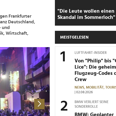
"Die Leute wollen einen
gen Frankfurter
Skandal im Sommerloch"
ganz Deutschland,
- und
k, Wirtschaft,
MEISTGELESEN
>
LUFTFAHRT-INSIDER
Von "Philip" bis 
Lice": Die gehei
Flugzeug-Codes 
Crew
NEWS,
MOBILITÄT,
TOURI
| 02.08.2026
BMW VERLIERT SEINE
SONDERROLLE
BMW: Geplanter