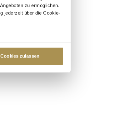
 Angeboten zu ermöglichen.
g jederzeit über die Cookie-
au sein können
zieren
Cookies zulassen
hre Präferenzen im
Abschnitt
 Medien anbieten zu können
hrer Verwendung unserer
 führen diese Informationen
ie im Rahmen Ihrer Nutzung