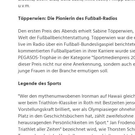
u.v.m.
Töpperwien: Die Pionierin des Fußball-Radios
Den ersten Preis des Abends erhielt Sabine Töpperwien, e
Welt der Fußballberichterstattung. Töpperwien war die e
live im Radio über ein Fußball-Bundesligaspiel berichtet
kommentierten Fußballpartien in ihrer Karriere wurde si
PEGASOS-Trophäe in der Kategorie "Sportmedienpreis 2023
dieser Preis nicht nur eine Anerkennung, sondern auch 
junge Frauen in der Branche ermutigen soll.
Legende des Sports
"Wer den mythenumwobenen Ironman auf Hawaii gleich 
wer beim Triathlon-Klassiker in Roth mit Bestzeiten jense
Vorstellungskraft brilliert, wer als Olympiasieger ohneh
Platz in den Geschichtsbüchern hat, zählt zweifelsohne
herausragenden Persönlichkeiten im Sport." Jan Frodeno, 
Triathlet aller Zeiten" bezeichnet wird, wie Thorsten Sc