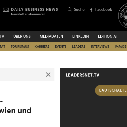
DAILY BUSINESS NEWS
Suche
Facebook
Newsletter abonnieren
.TV
ÜBER UNS
MEDIADATEN
LINKEDIN
EDITION AT
SUCHEN
TÄT
TOURISMUS
KARRIERE
EVENTS
LEADERS
INTERVIEWS
IMMOBI
LEADERSNET.TV
LAUTSCHALT
-
rwien und