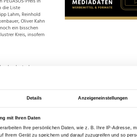
en PEGASOS-Preis in
 die Liste
lipp Lahm, Reinhold
kenbauer, Oliver Kahn
h noch ein bisschen
lustrer Kreis, insofern
eler der deutschen
nschaft in die Herzen
 sich in einer
 Gordon Herbert den
Details
Anzeigeneinstellungen
g mit Ihren Daten
aureus Sport for Good
tner des
erarbeiten Ihre persönlichen Daten, wie z. B. Ihre IP-Adresse, m
utschen Tennisspielerin
uf Ihrem Gerät zu speichern und darauf zuzugreifen und so pers