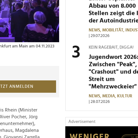
Abbau von 8.000
Stellen zeigt die 
der Autoindustri
NEWS,
MOBILITÄT,
INDUS
| 29.07.2026
rankfurt am Main am 04.11.2023
1 von 2 Bildern
Legende des Sports b
KEIN RAGEBAIT, DIGGA!
O.Walterscheid
Jugendwort 2026
Zwischen "Peak",
"Crashout" und 
Streit um
"Mehrzweckeier"
ETZT ANMELDEN
NEWS,
MEDIA,
KULTUR
| 28.07.2026
s Rhein (Minister
liver Pocher, Jörg
Advertisement
ienunternehmer),
ierhaus, Magdalena
, Giovanni Zarrella,