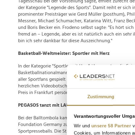
Tagesschau bei der Vorstellung sagte, erhielt zurecht d
der Kategorie "Legende des Sports". Damit reiht er sich in
prominenter Preisträger wie Gerd Müller (posthum), Phi
Messner, Michael Schumacher, Katarina Witt, Franz Bec
und Boris Becker ein. Frodeno selbst sagte: "Es hört sic
fremd an – Legende, aber es ist natürlich auch ein sehr il
bin ich sehr dankbar für diese Auszeichnung."
Basketball-Weltmeister: Sportler mit Herz
In der Kategorie "Sportler mit Herz" überzeugten die Spi
Basketballnationalmannschaft, die sich mit großer Leide
aller Sportfans gespielt haben. Dennis Schröder bedankte
herzlichen Videobotschaft, während Weltmeistertrainer
Preis in Frankfurt persönlich entgegennahm.
Zustimmung
PEGASOS tanzt mit LAUREUS
Verantwortungsvoller Umgan
Bei der Balltombola kamen 40.000 Euro zugunsten der L
Foundation Germany zusammen, dem neuen Charity-Par
Wir und
unsere 58 Partner
v
Sportpresseballs. Die Stiftung, repräsentiert von der de
Cookies, um Informationen a