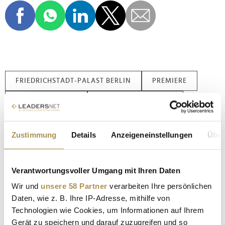
FRIEDRICHSTADT-PALAST BERLIN
PREMIERE
FALLING IN LOVE
JEAN PAUL GAULTIER
Zustimmung
Details
Anzeigeneinstellungen
Über
Kommentar veröffentlichen
Autor:
*
Verantwortungsvoller Umgang mit Ihren Daten
Wir und
unsere 58 Partner
verarbeiten Ihre persönlichen
Daten, wie z. B. Ihre IP-Adresse, mithilfe von
Kommentar:
*
Technologien wie Cookies, um Informationen auf Ihrem
Gerät zu speichern und darauf zuzugreifen und so