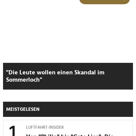
Wir verwenden Cookies, um Inhalte und Anzeigen zu
personalisieren, Funktionen für soziale Medien anbieten
zu können und die Zugriffe auf unsere Website zu
analysieren. Außerdem geben wir Informationen zu Ihrer
Verwendung unserer Website an unsere Partner für
soziale Medien, Werbung und Analysen weiter. Unsere
Partner führen diese Informationen möglicherweise mit
weiteren Daten zusammen, die Sie ihnen bereitgestellt
haben oder die sie im Rahmen Ihrer Nutzung der Dienste
gesammelt haben.
"Die Leute wollen einen Skandal im
Sommerloch"
MEISTGELESEN
LUFTFAHRT-INSIDER