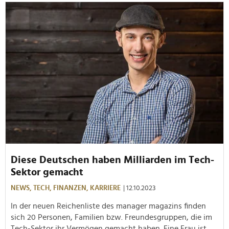
Diese Deutschen haben Milliarden im Tech-
Sektor gemacht
NEWS,
TECH,
FINANZEN,
KARRIERE
| 12.10.2023
In der neuen Reichenliste des manager magazins finden
sich 20 Personen, Familien bzw. Freundesgruppen, die im
Tech-Sektor ihr Vermögen gemacht haben. Eine Frau ist