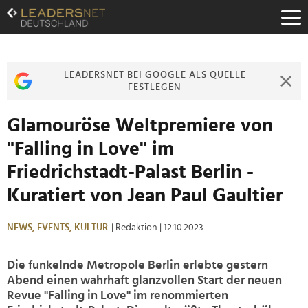
Zum
Inhalt
Zur
Fußzeilen-
Navigation
LEADERSNET BEI GOOGLE ALS QUELLE
Zur
FESTLEGEN
Hauptnavigation
Glamouröse Weltpremiere von
"Falling in Love" im
Friedrichstadt-Palast Berlin -
Kuratiert von Jean Paul Gaultier
NEWS,
EVENTS,
KULTUR
| Redaktion
| 12.10.2023
Die funkelnde Metropole Berlin erlebte gestern
Abend einen wahrhaft glanzvollen Start der neuen
Revue "Falling in Love" im renommierten