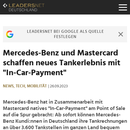
Zum
Inhalt
Zur
Fußzeilen-
Navigation
LEADERSNET BEI GOOGLE ALS QUELLE
Zur
FESTLEGEN
Hauptnavigation
Mercedes-Benz und Mastercard
schaffen neues Tankerlebnis mit
"In-Car-Payment"
NEWS,
TECH,
MOBILITÄT
| 26.09.2023
Mercedes-Benz hat in Zusammenarbeit mit
Mastercard natives "In-Car-Payment" am Point of Sale
auf die Spur gebracht: Ab sofort können Mercedes-
Benz Kundi:nnen in Deutschland ihre Tankrechnungen
an über 3.600 Tankstellen im ganzen Land bequem