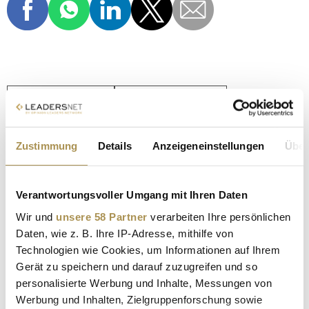
MERCEDES BENZ
IN CAR PAYMENT
AUTOMOBIL-TRENDS
TANKEN
MASTERCARD
Zustimmung
Details
Anzeigeneinstellungen
Über
ZAHLEN PER FINGERABDRUCK
Verantwortungsvoller Umgang mit Ihren Daten
Kommentar veröffentlichen
Wir und
unsere 58 Partner
verarbeiten Ihre persönlichen
Daten, wie z. B. Ihre IP-Adresse, mithilfe von
Autor:
*
Technologien wie Cookies, um Informationen auf Ihrem
Gerät zu speichern und darauf zuzugreifen und so
personalisierte Werbung und Inhalte, Messungen von
Kommentar:
*
Werbung und Inhalten, Zielgruppenforschung sowie