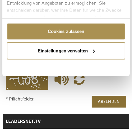
Entwicklung von Angeboten zu ermöglichen. Sie
entscheiden darüber, wer Ihre Daten für welche Zwecke
nutzt. Sie können Ihre Einwilligung jederzeit über die
Cookie-Erklärung oder durch Klicken auf das Privacy
Trigger Symbol ändern oder widerrufen
Cookies zulassen
Sicherheitscode bestätigen:
*
Wenn Sie es erlauben, würden wir auch gerne:
Einstellungen verwalten
Informationen über Ihre geografische Lage
erfassen, welche bis auf einige Meter genau sein
können
Ihr Gerät durch aktives Scannen nach
bestimmten Merkmalen (Fingerprinting) identifizieren
Erfahren Sie mehr darüber, wie Ihre persönlichen Daten
verarbeitet werden, und legen Sie Ihre Präferenzen im
* Pflichtfelder.
ABSENDEN
Abschnitt Einzelheiten
fest.
Wir verwenden Cookies, um Inhalte und Anzeigen zu
LEADERSNET.TV
personalisieren, Funktionen für soziale Medien anbieten