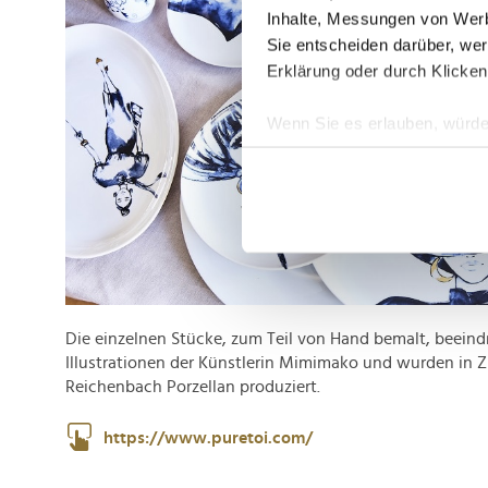
Inhalte, Messungen von Werb
Sie entscheiden darüber, wer
Erklärung oder durch Klicken
Wenn Sie es erlauben, würde
Informationen über Ih
Ihr Gerät durch aktiv
Erfahren Sie mehr darüber, w
Einzelheiten
fest.
Wir verwenden Cookies, um I
und die Zugriffe auf unsere 
Die einzelnen Stücke, zum Teil von Hand bemalt, beein
Website an unsere Partner fü
Illustrationen der Künstlerin Mimimako und wurden in
möglicherweise mit weiteren
Reichenbach Porzellan produziert.
der Dienste gesammelt habe
https://www.puretoi.com/