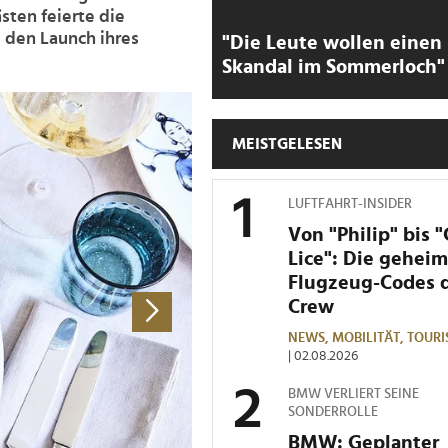
sten feierte die
e den Launch ihres
"Die Leute wollen einen
Skandal im Sommerloch"
>
MEISTGELESEN
LUFTFAHRT-INSIDER
Von "Philip" bis 
Lice": Die gehei
Flugzeug-Codes 
Crew
NEWS,
MOBILITÄT,
TOURI
| 02.08.2026
BMW VERLIERT SEINE
SONDERROLLE
BMW: Geplanter