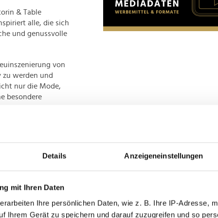
orin & Table
iriert alle, die sich
iche und genussvolle
Neuinszenierung von
iv zu werden und
nicht nur die Mode,
ine besondere
thält viele Tipps und
nd das für jede
Details
Anzeigeneinstellungen
n an diesem Abend auch
em Dach ihres Labels
g mit Ihren Daten
fühl.
erarbeiten Ihre persönlichen Daten, wie z. B. Ihre IP-Adresse, m
uf Ihrem Gerät zu speichern und darauf zuzugreifen und so pers