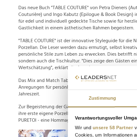
Das neue Buch "TABLE COUTURE" von Petra Dieners (Aut
Couturière) und Ingo Kabutz (Epilogue & Book Design) insp
für edel und individuell gedeckte Tische sowie für herzl
Gastlichkeit in einem ästhetischen Rahmen begeistern.
"TABLE COUTURE" ist der innovative Styleguide für die 
Porzellan. Die Leser werden dazu ermutigt, selbst kreat
persönliche Stile zum Leben zu erwecken. Dies betrifft 
sondern auch die Tischkultur. "Dies zeige den Gästen e
Wertschätzung", erklärt die Autorin.
Das Mix and Match Table Stylebook von Petra Dieners en
Anregungen für persönliche Akzente beim Tischdecken u
Jahreszeit.
Zustimmung
Zur Begeisterung der Gäste präsentierte die Designeri
ihre erste eigene Porzellanserie "La Parisienne" unter d
Verantwortungsvoller Umgan
PURETOI - eine Hommage an feminine Eleganz und Stilge
Wir und
unsere 58 Partner
v
Cookies, um Informationen a