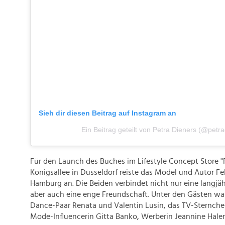
Sieh dir diesen Beitrag auf Instagram an
Ein Beitrag geteilt von Petra Dieners (@petra
Für den Launch des Buches im Lifestyle Concept Store "
Königsallee in Düsseldorf reiste das Model und Autor Fel
Hamburg an. Die Beiden verbindet nicht nur eine langj
aber auch eine enge Freundschaft. Unter den Gästen wa
Dance-Paar Renata und Valentin Lusin, das TV-Sternche
Mode-Influencerin Gitta Banko, Werberin Jeannine Halen