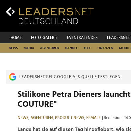
Zum
Inhalt
Zur
Fußzeilen-
Navigation
Zur
HOME
FOTO-GALERIE
EVENTKALENDER
LEADERSNET
Hauptnavigation
NEWS
MEDIA
AGENTUREN
HANDEL
TECH
FINANZEN
MOBILI
LEADERSNET BEI GOOGLE ALS QUELLE FESTLEGEN
Stilikone Petra Dieners launch
COUTURE"
NEWS,
AGENTUREN,
PRODUCT NEWS,
FEMALE
| Redaktion
| 14.
Lange hat sie auf diesen Tag hingefiebert, wie sie