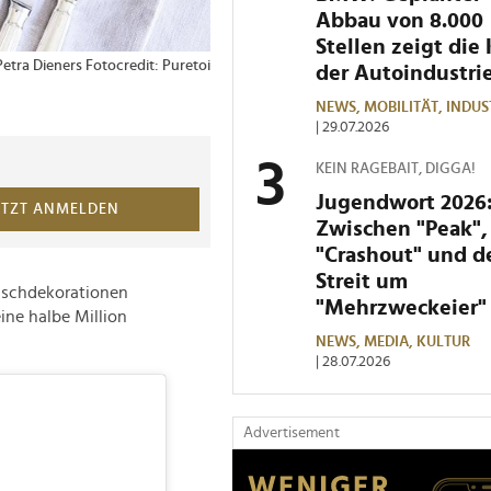
Abbau von 8.000
Stellen zeigt die 
Petra Dieners Fotocredit: Puretoi
1 von 2 Bildern
Petra Dieners feiert 
der Autoindustri
Foto: Buchtitel Stella
NEWS,
MOBILITÄT,
INDUS
| 29.07.2026
KEIN RAGEBAIT, DIGGA!
Jugendwort 2026
ETZT ANMELDEN
Zwischen "Peak",
"Crashout" und 
Streit um
Tischdekorationen
"Mehrzweckeier"
eine halbe Million
NEWS,
MEDIA,
KULTUR
| 28.07.2026
Advertisement