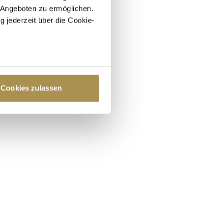
 Angeboten zu ermöglichen.
g jederzeit über die Cookie-
au sein können
zieren
Cookies zulassen
hre Präferenzen im
Abschnitt
 Medien anbieten zu können
hrer Verwendung unserer
 führen diese Informationen
ie im Rahmen Ihrer Nutzung