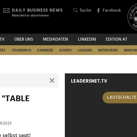
DAILY BUSINESS NEWS
Suche
Facebook
Newsletter abonnieren
.TV
ÜBER UNS
MEDIADATEN
LINKEDIN
EDITION AT
SUCHEN
TÄT
TOURISMUS
KARRIERE
EVENTS
LEADERS
INTERVIEWS
IMMOBI
LEADERSNET.TV
t "TABLE
LAUTSCHALT
09.2023
 selbst sagt!