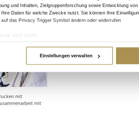
ung und Inhalten, Zielgruppenforschung sowie Entwicklung von
 Ihre Daten für welche Zwecke nutzt. Sie können Ihre Einwilligun
 auf das Privacy Trigger Symbol ändern oder widerrufen
n wir auch gerne:
re geografische Lage erfassen, welche bis auf einige Meter gen
es Scannen nach bestimmten Merkmalen (Fingerprinting) identifi
Einstellungen verwalten
ie Ihre persönlichen Daten verarbeitet werden, und legen Sie I
nhalte und Anzeigen zu personalisieren, Funktionen für soziale
Website zu analysieren. Außerdem geben wir Informationen zu I
drucken mit
r soziale Medien, Werbung und Analysen weiter. Unsere Partner
 Zusammenarbeit mit
 Daten zusammen, die Sie ihnen bereitgestellt haben oder die s
n.