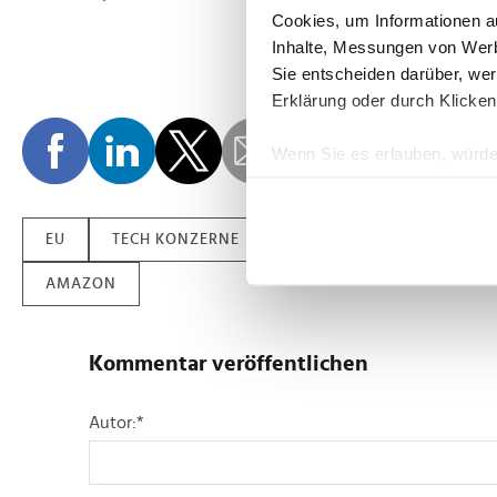
Cookies, um Informationen a
Inhalte, Messungen von Werb
Sie entscheiden darüber, wer
Erklärung oder durch Klicken
Wenn Sie es erlauben, würde
Informationen über Ih
Ihr Gerät durch aktiv
Erfahren Sie mehr darüber, w
EU
TECH KONZERNE
EU KOMMISSION
FAC
Einzelheiten
fest.
AMAZON
Wir verwenden Cookies, um I
und die Zugriffe auf unsere 
Kommentar veröffentlichen
Website an unsere Partner fü
möglicherweise mit weiteren
Autor:
*
der Dienste gesammelt habe