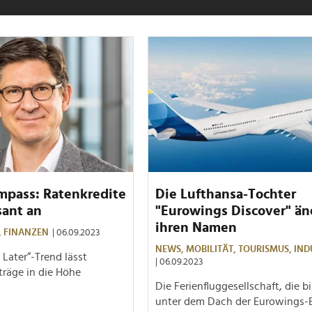
mpass: Ratenkredite
Die Lufthansa-Tochter
sant an
"Eurowings Discover" än
ihren Namen
,
FINANZEN
| 06.09.2023
NEWS,
MOBILITÄT,
TOURISMUS,
IND
Later“-Trend lässt
| 06.09.2023
träge in die Höhe
Die Ferienfluggesellschaft, die b
unter dem Dach der Eurowings-