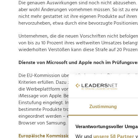
Die genauen Auswirkungen sind noch nicht abzusehen.
aber wohl Änderungen vornehmen müssen. So ist zu erw
nicht mehr gestattet ist ihre eigenen Produkte auf ihren
hervorzuheben, etwa durch eine bevorzugte Positionier
Unternehmen, die die neuen Vorschriften nicht befolgen
von bis zu 10 Prozent ihres weltweiten Umsatzes belang
wiederholten Verstößen kann diese Strafe auf 20 Prozent
Dienste von Microsoft und Apple noch im Prüfungsve
Die EU-Kommission überprüft derzeit vier Dienste, die d
Kriterien erfüllen. Dazu zählen der Browser Edge, die S
die Werbeplattform von
Microsoft
sowie der Kommunika
iMessage von Apple. Beide Konzerne hatten Widerspruc
Einstufung eingelegt. In einigen Fällen hat die Kommiss
Zustimmung
bestimmte Produkte trotz ihrer großen Nutzerbasis nicht
eingeordnet werden – etwa die E-Mail-Services Gmail u
Browser von Samsung.
Verantwortungsvoller Umgan
Europäische Kommission
Wir und
unsere 58 Partner
v