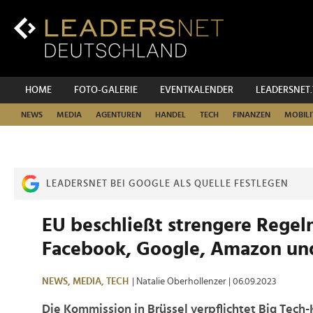
Zum
Inhalt
Zur
Fußzeilen-
Navigation
Zur
HOME
FOTO-GALERIE
EVENTKALENDER
LEADERSNET
Hauptnavigation
NEWS
MEDIA
AGENTUREN
HANDEL
TECH
FINANZEN
MOBILI
LEADERSNET BEI GOOGLE ALS QUELLE FESTLEGEN
EU beschließt strengere Regeln
Facebook, Google, Amazon un
NEWS,
MEDIA,
TECH
| Natalie Oberhollenzer
| 06.09.2023
Die Kommission in Brüssel verpflichtet Big Tech