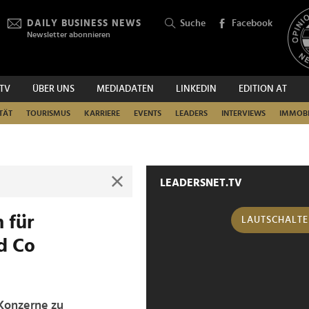
DAILY BUSINESS NEWS
Suche
Facebook
Newsletter abonnieren
.TV
ÜBER UNS
MEDIADATEN
LINKEDIN
EDITION AT
SUCHEN
TÄT
TOURISMUS
KARRIERE
EVENTS
LEADERS
INTERVIEWS
IMMOBI
LEADERSNET.TV
 für
LAUTSCHALT
d Co
-Konzerne zu