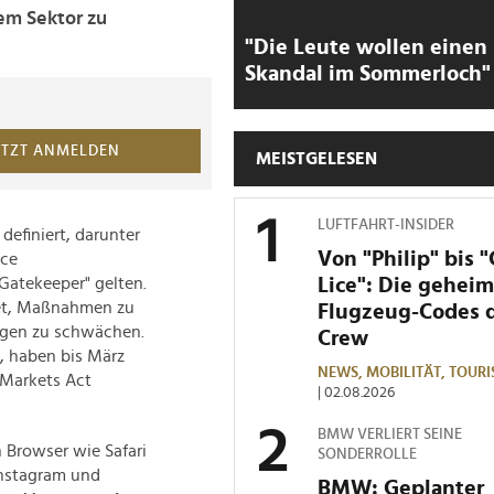
m Sektor zu
"Die Leute wollen einen
Skandal im Sommerloch"
ETZT ANMELDEN
MEISTGELESEN
LUFTFAHRT-INSIDER
efiniert, darunter
Von "Philip" bis 
nce
Lice": Die gehei
"Gatekeeper" gelten.
tet, Maßnahmen zu
Flugzeug-Codes 
ngen zu schwächen.
Crew
, haben bis März
NEWS,
MOBILITÄT,
TOURI
 Markets Act
| 02.08.2026
BMW VERLIERT SEINE
 Browser wie Safari
SONDERROLLE
Instagram und
BMW: Geplanter