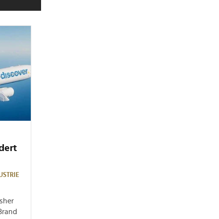
dert
USTRIE
isher
Brand