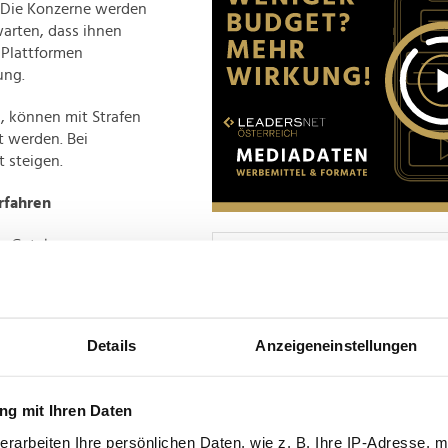
 Die Konzerne werden
arten, dass ihnen
 Plattformen
ung.
, können mit Strafen
t werden. Bei
 steigen.
rfahren
ie Gatekeeper-
Advertisement
uchmaschine Bing und
tionsdienst
h gegen die
ion entschieden, dass
Details
Anzeigeneinstellungen
 in die Kategorie
nd Outlook sowie der
g mit Ihren Daten
erarbeiten Ihre persönlichen Daten, wie z. B. Ihre IP-Adresse, m