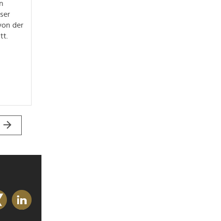
en
ser
von der
tt.