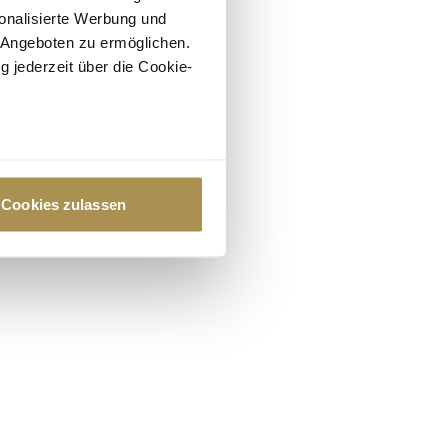
onalisierte Werbung und
 Angeboten zu ermöglichen.
g jederzeit über die Cookie-
au sein können
zieren
Cookies zulassen
hre Präferenzen im
Abschnitt
 Medien anbieten zu können
hrer Verwendung unserer
 führen diese Informationen
ie im Rahmen Ihrer Nutzung