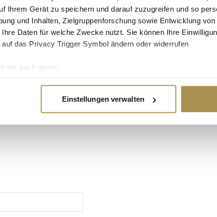
uf Ihrem Gerät zu speichern und darauf zuzugreifen und so pers
ung und Inhalten, Zielgruppenforschung sowie Entwicklung von
 Ihre Daten für welche Zwecke nutzt. Sie können Ihre Einwilligun
 auf das Privacy Trigger Symbol ändern oder widerrufen
n wir auch gerne:
re geografische Lage erfassen, welche bis auf einige Meter gen
es Scannen nach bestimmten Merkmalen (Fingerprinting) identifi
Einstellungen verwalten
ie Ihre persönlichen Daten verarbeitet werden, und legen Sie I
EBOOK
GOOGLE
nhalte und Anzeigen zu personalisieren, Funktionen für soziale
Website zu analysieren. Außerdem geben wir Informationen zu I
r soziale Medien, Werbung und Analysen weiter. Unsere Partner
 Daten zusammen, die Sie ihnen bereitgestellt haben oder die s
n.