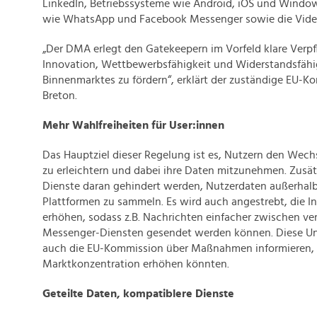
LinkedIn, Betriebssysteme wie Android, iOS und Wind
wie WhatsApp und Facebook Messenger sowie die Vide
„Der DMA erlegt den Gatekeepern im Vorfeld klare Verpf
Innovation, Wettbewerbsfähigkeit und Widerstandsfähi
Binnenmarktes zu fördern“, erklärt der zuständige EU-K
Breton.
Mehr Wahlfreiheiten für User:innen
Das Hauptziel dieser Regelung ist es, Nutzern den Wec
zu erleichtern und dabei ihre Daten mitzunehmen. Zusätz
Dienste daran gehindert werden, Nutzerdaten außerhalb
Plattformen zu sammeln. Es wird auch angestrebt, die In
erhöhen, sodass z.B. Nachrichten einfacher zwischen v
Messenger-Diensten gesendet werden können. Diese 
auch die EU-Kommission über Maßnahmen informieren, 
Marktkonzentration erhöhen könnten.
Geteilte Daten, kompatiblere Dienste