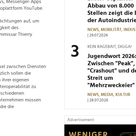
ows, Messenger-Apps
Abbau von 8.000
oplattform YouTube.
Stellen zeigt die 
der Autoindustri
lichtungen auf, um
gkeit des
NEWS,
MOBILITÄT,
INDUS
ommissar Thierry
| 29.07.2026
KEIN RAGEBAIT, DIGGA!
Jugendwort 2026
Zwischen "Peak",
hsel zwischen Diensten
"Crashout" und 
lich sollen die
Streit um
 ihrer eigenen
"Mehrzweckeier"
teroperabilität zu
erschiedenen
NEWS,
MEDIA,
KULTUR
Unternehmen müssen
| 28.07.2026
die die
Advertisement