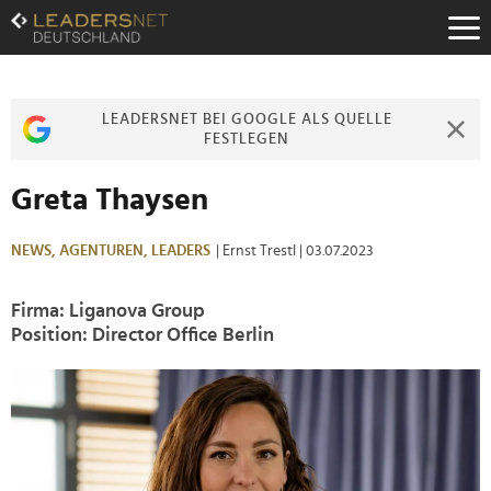
Zum
Inhalt
Zur
Fußzeilen-
Navigation
LEADERSNET BEI GOOGLE ALS QUELLE
Zur
FESTLEGEN
Hauptnavigation
Greta Thaysen
NEWS,
AGENTUREN,
LEADERS
| Ernst Trestl
| 03.07.2023
Firma: Liganova Group
Position: Director Office Berlin
>