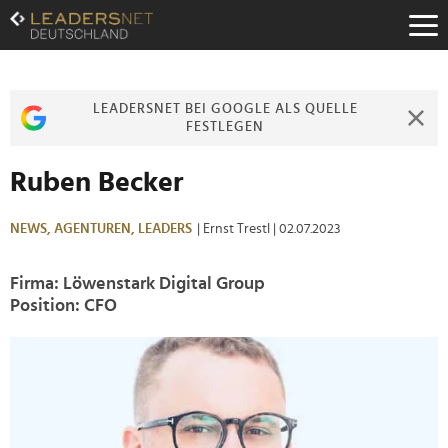
Zum
Inhalt
Zur
Fußzeilen-
Navigation
LEADERSNET BEI GOOGLE ALS QUELLE
Zur
FESTLEGEN
Hauptnavigation
Ruben Becker
NEWS,
AGENTUREN,
LEADERS
| Ernst Trestl
| 02.07.2023
Firma: Löwenstark Digital Group
Position: CFO
>