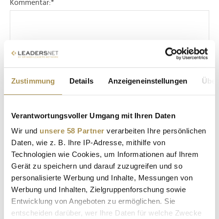
Kommentar:
*
Zustimmung
Details
Anzeigeneinstellungen
Über
Sicherheitscode bestätigen:
*
Verantwortungsvoller Umgang mit Ihren Daten
Wir und
unsere 58 Partner
verarbeiten Ihre persönlichen
Daten, wie z. B. Ihre IP-Adresse, mithilfe von
Technologien wie Cookies, um Informationen auf Ihrem
Gerät zu speichern und darauf zuzugreifen und so
personalisierte Werbung und Inhalte, Messungen von
* Pflichtfelder.
ABSENDEN
Werbung und Inhalten, Zielgruppenforschung sowie
Entwicklung von Angeboten zu ermöglichen. Sie
entscheiden darüber, wer Ihre Daten für welche Zwecke
Nachname / Firma