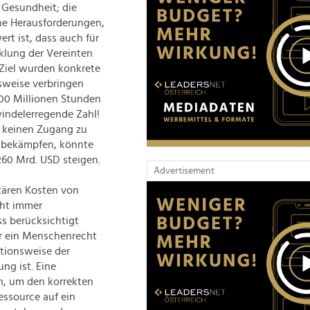
 Gesundheit; die
che Herausforderungen,
rt ist, dass auch für
cklung der Vereinten
 Ziel wurden konkrete
sweise verbringen
00 Millionen Stunden
windelerregende Zahl!
t keinen Zugang zu
 bekämpfen, könnte
60 Mrd. USD steigen.
Advertisement
ären Kosten von
cht immer
s berücksichtigt
r ein Menschenrecht
tionsweise der
ng ist. Eine
ch, um den korrekten
essource auf ein