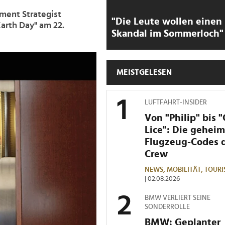
ment Strategist
"Die Leute wollen einen
arth Day" am 22.
Skandal im Sommerloch"
MEISTGELESEN
LUFTFAHRT-INSIDER
Von "Philip" bis 
Lice": Die gehei
Flugzeug-Codes 
Crew
NEWS,
MOBILITÄT,
TOURI
| 02.08.2026
BMW VERLIERT SEINE
SONDERROLLE
BMW: Geplanter