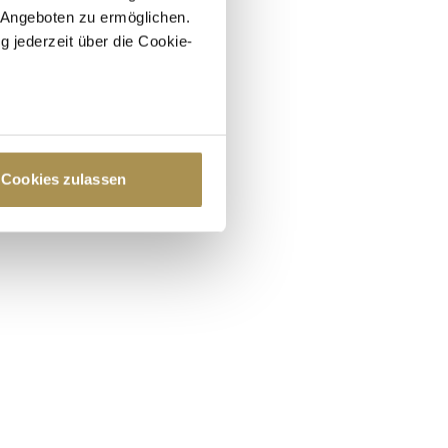
 Angeboten zu ermöglichen.
g jederzeit über die Cookie-
au sein können
zieren
Cookies zulassen
hre Präferenzen im
Abschnitt
 Medien anbieten zu können
hrer Verwendung unserer
 führen diese Informationen
ie im Rahmen Ihrer Nutzung