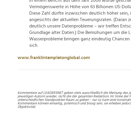
In einem Bericht aus dem Jahr 2006 wurde geschät
Vermögenswerte in Höhe von 63 Billionen US-Dolla
Diese Zahl dürfte inzwischen deutlich höher sein,
angesichts der aktuellen Teuerungsraten. (Daran z
deutlich unsere Datenprobleme – wir treffen Ents
Grundlage alter Daten.) Die Bemühungen um die 
Wasserprobleme bringen ganz eindeutig Chancen 
sich.
www.franklintempletonglobal.com
Kommentare auf LEADERSNET geben stets ausschließlich die Meinung des je
jeweiligen Autorin wieder, nicht die der gesamten Redaktion. Im Sinne der P
unterschiedlichen Standpunkten Raum zu geben – nur so kann eine konstrukt
Kommentare können einseitig, polemisch und bissig sein, sie erheben jedoc
Objektivität.