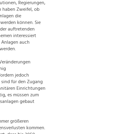
tutionen, Regierungen,
 haben Zweifel, ob
nlagen die
t werden können. Sie
der auftretenden
emen interessiert
n Anlagen auch
 werden.
 Veränderungen
nig
fordern jedoch
e sind für den Zugang
nitären Einrichtungen
ötig, es müssen zum
gsanlagen gebaut
mmer größeren
ensverlusten kommen.