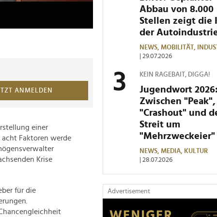
Abbau von 8.000
Stellen zeigt die 
der Autoindustri
NEWS,
MOBILITÄT,
INDUS
| 29.07.2026
KEIN RAGEBAIT, DIGGA!
Jugendwort 2026
ETZT ANMELDEN
Zwischen "Peak",
"Crashout" und 
Streit um
rstellung einer
"Mehrzweckeier"
n acht Faktoren werde
rmögensverwalter
NEWS,
MEDIA,
KULTUR
achsenden Krise
| 28.07.2026
ber für die
Advertisement
erungen.
 Chancengleichheit