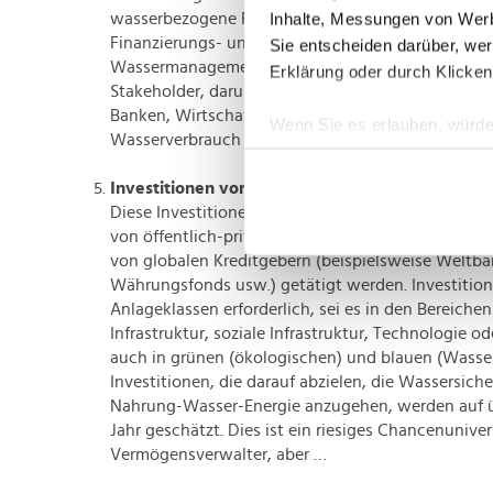
Inhalte, Messungen von Werb
wasserbezogene Fragen und Probleme nur schwer 
Finanzierungs- und Investitionsmöglichkeiten für 
Sie entscheiden darüber, wer
Wassermanagement erfordern die Zusammenarbeit
Erklärung oder durch Klicken
Stakeholder, darunter Vermögensverwalter, institu
Banken, Wirtschaftsprüfungsgesellschaften, Unt
Wenn Sie es erlauben, würde
Wasserverbrauch und Nichtregierungsorganisatio
Informationen über Ih
Ihr Gerät durch aktiv
Investitionen von mehreren Billiarden US-Dollar 
Erfahren Sie mehr darüber, w
Diese Investitionen können von den privaten und 
von öffentlich-privaten Partnerschaften (PPPs), 
Einzelheiten
fest.
von globalen Kreditgebern (beispielsweise Weltban
Währungsfonds usw.) getätigt werden. Investitione
Wir verwenden Cookies, um I
Anlageklassen erforderlich, sei es in den Bereichen 
und die Zugriffe auf unsere 
Infrastruktur, soziale Infrastruktur, Technologie o
Website an unsere Partner fü
auch in grünen (ökologischen) und blauen (Wasser-
möglicherweise mit weiteren
Investitionen, die darauf abzielen, die Wassersich
der Dienste gesammelt habe
Nahrung-Wasser-Energie anzugehen, werden auf ü
Jahr geschätzt. Dies ist ein riesiges Chancenunive
Vermögensverwalter, aber …