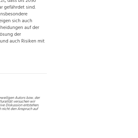
zt, dass bis 2050
r gefährdet sind.
 insbesondere
eigen sich auch
cheidungen auf der
Lösung der
und auch Risiken mit
weiligen Autors bzw. der
luralität versuchen wir
ive Diskussion entstehen.
h nicht den Anspruch auf