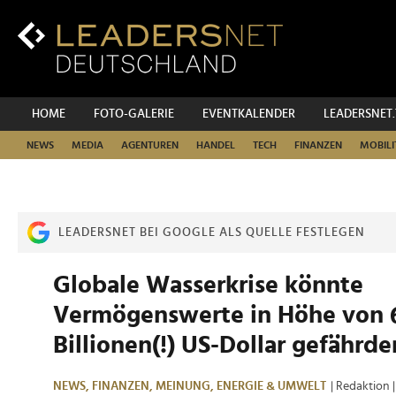
Zum
Inhalt
Zur
Fußzeilen-
Navigation
Zur
HOME
FOTO-GALERIE
EVENTKALENDER
LEADERSNET
Hauptnavigation
NEWS
MEDIA
AGENTUREN
HANDEL
TECH
FINANZEN
MOBILI
LEADERSNET BEI GOOGLE ALS QUELLE FESTLEGEN
Globale Wasserkrise könnte
Vermögenswerte in Höhe von 
Billionen(!) US-Dollar gefährde
NEWS,
FINANZEN,
MEINUNG,
ENERGIE & UMWELT
| Redaktion