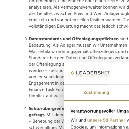
Unternehmen, eine Branche oder einen Sektor zu 
analysieren. Als Vermögensverwalter können wir d
des Gefälles zwischen Preis und Wert Anlagemögl
ermitteln und vor potenziellen Risiken warnen. Da
vollständigen Bewertung macht das jedoch schwie
Datenstandards und Offenlegungspflichten
sind
Bedeutung. Als Anleger müssen wir Unternehmen a
Wasserbilanz ordnungsgemäß offenzulegen, und m
Standards bei den Daten und Offenlegungsverfahren
der Offenlegung sollten auch negative externe Fa
werden – sie sind für korrekte Bewertungs-, Risik
von entscheidender Bedeutung. Franklin Templeton
Engagement in der von Ceres geleiteten Initiative
Finance Task Force" aktiv dafür ein, Unternehme
Zustimmung
Hinblick auf wasserbezogene Risiken und Offenle
Sektorübergreifende Zusammenarbeit und Inno
Verantwortungsvoller Umgan
gefragt.
Mit dem aktuellen System der Zuteilung 
Wir und
unsere 58 Partner
v
– Behebung der Wasserkrise durch einen fragment
Cookies, um Informationen a
schwerfälliges Modell aus dem 20. Jahrhundert – l