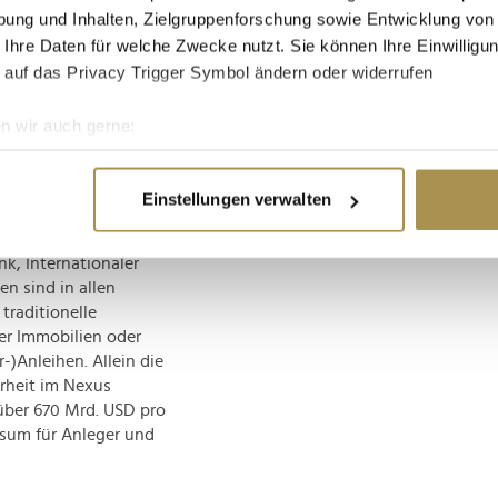
ung und Inhalten, Zielgruppenforschung sowie Entwicklung von
lösen. Neuartige
ein besseres
 Ihre Daten für welche Zwecke nutzt. Sie können Ihre Einwilligun
 aller großen
 auf das Privacy Trigger Symbol ändern oder widerrufen
tionelle Anleger,
ernehmen mit hohem
n wir auch gerne:
nen.
re geografische Lage erfassen, welche bis auf einige Meter gen
es Scannen nach bestimmten Merkmalen (Fingerprinting) identifi
sind erforderlich.
Einstellungen verwalten
ie Ihre persönlichen Daten verarbeitet werden, und legen Sie I
öffentlichen Märkten,
von Regierungen und
k, Internationaler
n sind in allen
nhalte und Anzeigen zu personalisieren, Funktionen für soziale
traditionelle
Website zu analysieren. Außerdem geben wir Informationen zu I
der Immobilien oder
r soziale Medien, Werbung und Analysen weiter. Unsere Partner
)Anleihen. Allein die
 Daten zusammen, die Sie ihnen bereitgestellt haben oder die s
erheit im Nexus
n.
ber 670 Mrd. USD pro
rsum für Anleger und