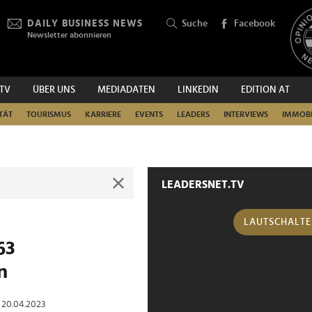
DAILY BUSINESS NEWS
Suche
Facebook
Newsletter abonnieren
.TV
ÜBER UNS
MEDIADATEN
LINKEDIN
EDITION AT
SUCHEN
TÄT
TOURISMUS
KARRIERE
EVENTS
LEADERS
INTERVIEWS
IMMOBI
LEADERSNET.TV
LAUTSCHALT
63
n
| 20.04.2023