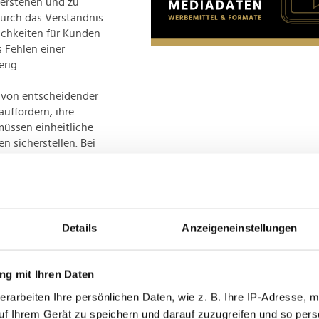
verstehen und zu
urch das Verständnis
ichkeiten für Kunden
s Fehlen einer
rig.
 von entscheidender
uffordern, ihre
üssen einheitliche
 sicherstellen. Bei
ktoren einbezogen
o- und Preismodelle
 setzt sich durch das
 „Valuing Water
n zu Maßnahmen im
Details
Anzeigeneinstellungen
gungen zu drängen.
vationen sind
g mit Ihren Daten
von Wasserressourcen
erarbeiten Ihre persönlichen Daten, wie z. B. Ihre IP-Adresse, m
ierten Ansatz und ein
uf Ihrem Gerät zu speichern und darauf zuzugreifen und so pers
assen sich