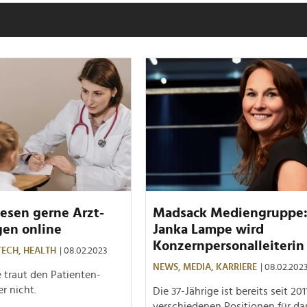
esen gerne Arzt-
Madsack Mediengruppe
en online
Janka Lampe wird
Konzernpersonalleiterin
TECH,
HEALTH
| 08.02.2023
NEWS,
MEDIA,
KARRIERE
| 08.02.202
e traut den Patienten-
r nicht.
Die 37-Jährige ist bereits seit 201
verschiedenen Positionen für da