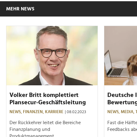
MEHR NEWS
Volker Britt komplettiert
Deutsche l
Plansecur-Geschäftsleitung
Bewertung
NEWS,
FINANZEN,
KARRIERE
| 08.02.2023
NEWS,
MEDIA,
Der Rückkehrer leitet die Bereiche
Fast die Hälft
Finanzplanung und
Feedbacks abe
Produktmanagement.