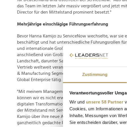
das Team im letzten Jahr massiv vergrößert und jetzt mi
Director für den Mittelstand prominent besetzt."
Mehrjährige einschlägige Führungserfahrung
Bevor Hanna Kamijo zu ServiceNow wechselte, war sie e
beschäftigt und hat unterschiedliche Führungsrollen fü
und internationale Großkunden innegehabt. Zuerst von
anschließend von Großbritannien aus hat sie die Entwic
Landschaft, darunter Salesforce und Pricing-Applikation
Vertrieb weltweit verantwortet. Anschließend war sie als 
& Manufacturing Segments im Key Account Manageme
Zustimmung
Global Enterprise tätig.
"Mit meinem Management-Team und meiner hochmotiv
Verantwortungsvoller Umgan
können wir es nicht erwarten, noch viele weitere Top-U
Wir und
unsere 58 Partner
v
digitalen Transformation zu begleiten und der ganzen W
Cookies, um Informationen a
der Mittelstand mit ServiceNow noch erfolgreicher sein
Inhalte, Messungen von Werb
Kamijo über ihre neue Aufgabe. "Mich hat bei ServiceNo
Sie entscheiden darüber, wer
ganzheitlich gedachte Plattform-Ansatz beeindruckt."