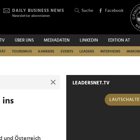
DAILY BUSINESS NEWS
Suche
Facebook
Newsletter abonnieren
.TV
ÜBER UNS
MEDIADATEN
LINKEDIN
EDITION AT
SUCHEN
TÄT
TOURISMUS
KARRIERE
EVENTS
LEADERS
INTERVIEWS
IMMOBI
LEADERSNET.TV
 ins
LAUTSCHALT
d und Österreich