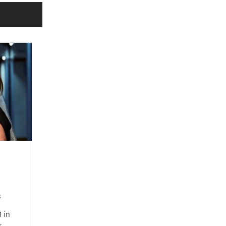
:
3
1 in
s