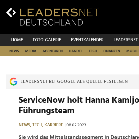
Zum
Inhalt
Zur
Fußzeilen-
Navigation
Zur
HOME
FOTO-GALERIE
EVENTKALENDER
LEADERSNET
Hauptnavigation
NEWS
MEDIA
AGENTUREN
HANDEL
TECH
FINANZEN
MOBILI
LEADERSNET BEI GOOGLE ALS QUELLE FESTLEGEN
ServiceNow holt Hanna Kamijo
Führungsteam
NEWS,
TECH,
KARRIERE
| 08.02.2023
Sie wird das Mittelstandssegment in Deutschlan