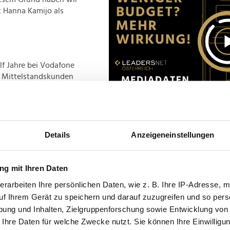
t Hanna Kamijo als
lf Jahre bei Vodafone
r Mittelstandskunden
 Deutschland und
klung der Tool-
en, im Bereich
Leiterin des Utilities
Advertisement
nt von Vodafone
Details
Anzeigeneinstellungen
ierten Mannschaft
g mit Ihren Daten
nternehmen bei ihrer
erarbeiten Ihre persönlichen Daten, wie z. B. Ihre IP-Adresse, m
elt zu zeigen, dass
uf Ihrem Gerät zu speichern und darauf zuzugreifen und so pers
 kann", so Hanna
ung und Inhalten, Zielgruppenforschung sowie Entwicklung von
w vor allem der
 Ihre Daten für welche Zwecke nutzt. Sie können Ihre Einwilligun