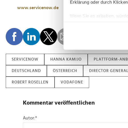
Erklärung oder durch Klicken
www.servicenow.de
Wenn Sie es erlauben, würde
Informationen über Ih
Ihr Gerät durch aktiv
Erfahren Sie mehr darüber, w
Einzelheiten
fest.
Wir verwenden Cookies, um I
SERVICENOW
HANNA KAMIJO
PLATTFORM-ANB
und die Zugriffe auf unsere 
DEUTSCHLAND
ÖSTERREICH
DIRECTOR GENERAL
Website an unsere Partner fü
möglicherweise mit weiteren
ROBERT ROSELLEN
VODAFONE
der Dienste gesammelt habe
Kommentar veröffentlichen
Autor:
*