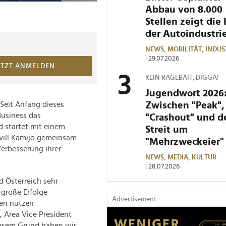
Abbau von 8.000
Stellen zeigt die 
der Autoindustri
NEWS,
MOBILITÄT,
INDUS
| 29.07.2026
ETZT ANMELDEN
KEIN RAGEBAIT, DIGGA!
Jugendwort 2026
Zwischen "Peak",
Seit Anfang dieses
Business das
"Crashout" und 
 startet mit einem
Streit um
 will Kamijo gemeinsam
"Mehrzweckeier"
erbesserung ihrer
NEWS,
MEDIA,
KULTUR
| 28.07.2026
d Österreich sehr
 große Erfolge
Advertisement
den nutzen
, Area Vice President
iesem Grund haben wir