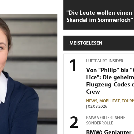
"Die Leute wollen einen
Skandal im Sommerloch"
MEISTGELESEN
LUFTFAHRT-INSIDER
Von "Philip" bis 
Lice": Die gehei
Flugzeug-Codes 
Crew
NEWS,
MOBILITÄT,
TOURI
| 02.08.2026
BMW VERLIERT SEINE
SONDERROLLE
BMW: Geplanter