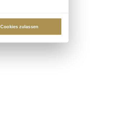
au sein können
zieren
Cookies zulassen
hre Präferenzen im
Abschnitt
 Medien anbieten zu können
hrer Verwendung unserer
 führen diese Informationen
ie im Rahmen Ihrer Nutzung