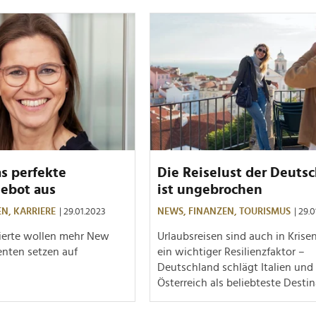
as perfekte
Die Reiselust der Deuts
gebot aus
ist ungebrochen
EN,
KARRIERE
| 29.01.2023
NEWS,
FINANZEN,
TOURISMUS
| 29.
zierte wollen mehr New
Urlaubsreisen sind auch in Krise
nten setzen auf
ein wichtiger Resilienzfaktor –
Deutschland schlägt Italien und
Österreich als beliebteste Destin