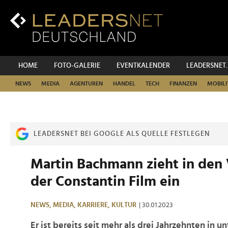
Zum
Inhalt
Zur
Fußzeilen-
Navigation
Zur
HOME
FOTO-GALERIE
EVENTKALENDER
LEADERSNET
Hauptnavigation
NEWS
MEDIA
AGENTUREN
HANDEL
TECH
FINANZEN
MOBILI
LEADERSNET BEI GOOGLE ALS QUELLE FESTLEGEN
Martin Bachmann zieht in den
der Constantin Film ein
NEWS,
MEDIA,
KARRIERE,
KULTUR
| 30.01.2023
Er ist bereits seit mehr als drei Jahrzehnten in u