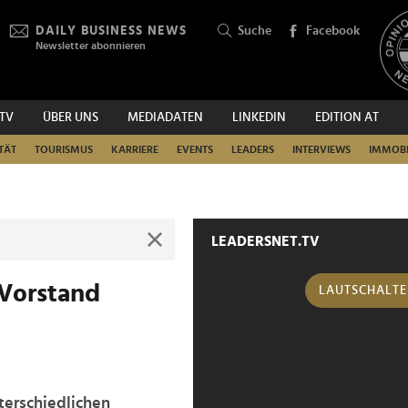
DAILY BUSINESS NEWS
Suche
Facebook
Newsletter abonnieren
.TV
ÜBER UNS
MEDIADATEN
LINKEDIN
EDITION AT
SUCHEN
TÄT
TOURISMUS
KARRIERE
EVENTS
LEADERS
INTERVIEWS
IMMOBI
LEADERSNET.TV
 Vorstand
LAUTSCHALT
nterschiedlichen