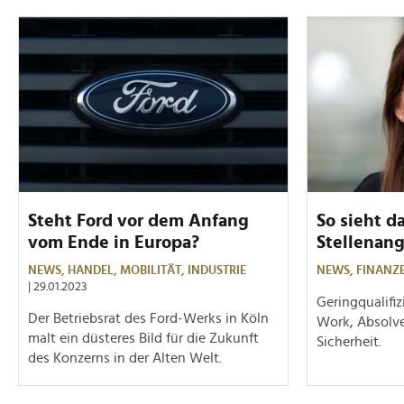
Steht Ford vor dem Anfang
So sieht d
vom Ende in Europa?
Stellenan
NEWS,
HANDEL,
MOBILITÄT,
INDUSTRIE
NEWS,
FINANZ
| 29.01.2023
Geringqualifi
Der Betriebsrat des Ford-Werks in Köln
Work, Absolve
malt ein düsteres Bild für die Zukunft
Sicherheit.
des Konzerns in der Alten Welt.