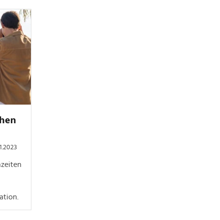
chen
01.2023
nzeiten
ation.