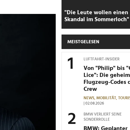
"Die Leute wollen einen
Skandal im Sommerloch"
MEISTGELESEN
LUFTFAHRT-INSIDER
Von "Philip" bis 
Lice": Die gehei
Flugzeug-Codes 
Crew
NEWS,
MOBILITÄT,
TOURI
| 02.08.2026
BMW VERLIERT SEINE
SONDERROLLE
BMW: Geplanter