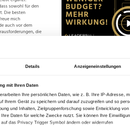
 dass sowohl für den
t. Die besten
freue mich
rade auch vor dem
rausforderungen, die
em Jurastudium bei
9 war er Marketing
-Studios in Culver
Details
Anzeigeneinstellungen
ional Marketing, bei
Advertisement
 Anschluss kehrte er
rector die Sony
g mit Ihren Daten
e Columbia
erarbeiten Ihre persönlichen Daten, wie z. B. Ihre IP-Adresse, m
uf Ihrem Gerät zu speichern und darauf zuzugreifen und so pers
ung und Inhalten, Zielgruppenforschung sowie Entwicklung von
 Ihre Daten für welche Zwecke nutzt. Sie können Ihre Einwilligun
 auf das Privacy Trigger Symbol ändern oder widerrufen