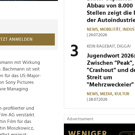
Abbau von 8.000
Stellen zeigt die 
der Autoindustri
NEWS,
MOBILITÄT,
INDUS
| 29.07.2026
ETZT ANMELDEN
KEIN RAGEBAIT, DIGGA!
Jugendwort 2026
Zwischen "Peak",
achmann mit Wirkung
n. Bachmann ist seit
"Crashout" und 
en für das US-Major-
Streit um
on Sony Pictures
"Mehrzweckeier"
owie Managing
NEWS,
MEDIA,
KULTUR
| 28.07.2026
-profilierter und
ilm AG verstärkt.
Advertisement
in Film für das
rtin Moszkowicz,
lbst ergänzt: