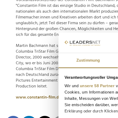
"Constantin Film ist das einzige Studio in Deutschland,
nationalen als auch den internationalen Markt produzier
Filmemacher:innen und Kreativen arbeiten dort und ich 
unglaublich, jetzt Teil dieser Firma sein zu dürfen – ge
Hintergrund der großen Chancen, Möglichkeiten und He
sich für das gesamte Entertainment-Business ergeben."
Martin Bachmann hat seine berufliche Laufbahn nach d
Columbia TriStar Film GmbH begonnen. Von 1993 bis 199
Director, 2000 wechselte er in das Hauptquartier des US
Zustimmung
City, wo er bis Juni 2003 Senior Vice President, Internat
Columbia TriStar Film Distributors International war. Im
nach Deutschland zurück, wo er seither als Managing Di
Verantwortungsvoller Umgan
Pictures Entertainment Deutschland sowie die Deutsch
Wir und
unsere 58 Partner
v
Production leitet.
Cookies, um Informationen a
www.constantin-film.de
Inhalte, Messungen von Werb
Sie entscheiden darüber, wer
Erklärung oder durch Klicken