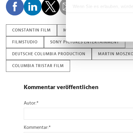
Wenn Sie es erlauben, würde
Informationen über Ih
Ihr Gerät durch aktiv
Erfahren Sie mehr darüber, w
CONSTANTIN FILM
MARTIN BACHMANN
PERSO
Einzelheiten
fest.
FILMSTUDIO
SONY PICTURES ENTERTAINMENT
Wir verwenden Cookies, um I
DEUTSCHE COLUMBIA PRODUCTION
MARTIN MOSZK
und die Zugriffe auf unsere 
Website an unsere Partner fü
COLUMBIA TRISTAR FILM
möglicherweise mit weiteren
der Dienste gesammelt habe
Kommentar veröffentlichen
Autor:
*
Kommentar:
*