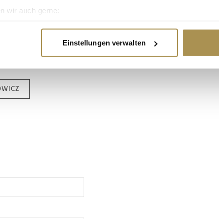
n wir auch gerne:
re geografische Lage erfassen, welche bis auf einige Meter gen
es Scannen nach bestimmten Merkmalen (Fingerprinting) identifi
Einstellungen verwalten
ie Ihre persönlichen Daten verarbeitet werden, und legen Sie I
NALIE
VORSTAND
nhalte und Anzeigen zu personalisieren, Funktionen für soziale
OWICZ
Website zu analysieren. Außerdem geben wir Informationen zu I
r soziale Medien, Werbung und Analysen weiter. Unsere Partner
 Daten zusammen, die Sie ihnen bereitgestellt haben oder die s
n.