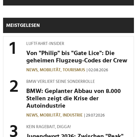
personalisieren, Funktionen für soziale Medien anbieten
zu können und die Zugriffe auf unsere Website zu
analysieren. Außerdem geben wir Informationen zu Ihrer
MEISTGELESEN
Verwendung unserer Website an unsere Partner für
soziale Medien, Werbung und Analysen weiter. Unsere
Partner führen diese Informationen möglicherweise mit
LUFTFAHRT-INSIDER
weiteren Daten zusammen, die Sie ihnen bereitgestellt
Von "Philip" bis "Gate Lice": Die
haben oder die sie im Rahmen Ihrer Nutzung der Dienste
geheimen Flugzeug-Codes der Crew
gesammelt haben.
NEWS,
MOBILITÄT,
TOURISMUS
| 02.08.2026
BMW VERLIERT SEINE SONDERROLLE
BMW: Geplanter Abbau von 8.000
Stellen zeigt die Krise der
Autoindustrie
NEWS,
MOBILITÄT,
INDUSTRIE
| 29.07.2026
KEIN RAGEBAIT, DIGGA!
Jugendwort 2026: Zwischen "Peak",