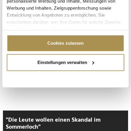
personalisierte Werbung und Inhalte, Messungen von
Werbung und Inhalten, Zielgruppenforschung sowie
* Pflichtfelder.
ABSENDEN
Entwicklung von Angeboten zu ermöglichen. Sie
entscheiden darüber, wer Ihre Daten für welche Zwecke
nutzt. Sie können Ihre Einwilligung jederzeit über die
LEADERSNET.TV
Cookie-Erklärung oder durch Klicken auf das Privacy
Trigger Symbol ändern oder widerrufen
Cookies zulassen
LAUTSCHALTEN
Wenn Sie es erlauben, würden wir auch gerne:
Einstellungen verwalten
Informationen über Ihre geografische Lage
erfassen, welche bis auf einige Meter genau sein
können
Ihr Gerät durch aktives Scannen nach
bestimmten Merkmalen (Fingerprinting) identifizieren
Erfahren Sie mehr darüber, wie Ihre persönlichen Daten
verarbeitet werden, und legen Sie Ihre Präferenzen im
Abschnitt Einzelheiten
fest.
"Die Leute wollen einen Skandal im
Sommerloch"
Wir verwenden Cookies, um Inhalte und Anzeigen zu