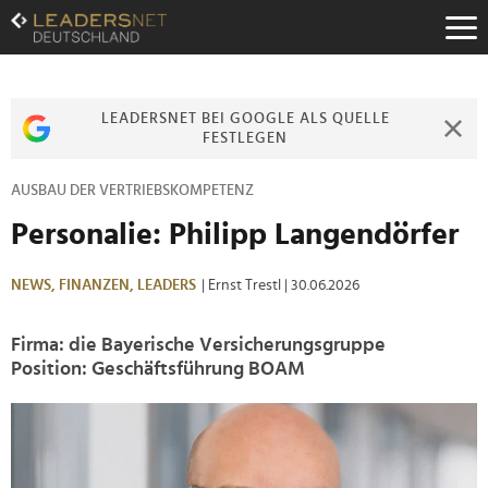
Zum
Inhalt
Zur
Fußzeilen-
Navigation
LEADERSNET BEI GOOGLE ALS QUELLE
Zur
FESTLEGEN
Hauptnavigation
AUSBAU DER VERTRIEBSKOMPETENZ
Personalie: Philipp Langendörfer
NEWS,
FINANZEN,
LEADERS
| Ernst Trestl
| 30.06.2026
Firma: die Bayerische Versicherungsgruppe
Position: Geschäftsführung BOAM
>