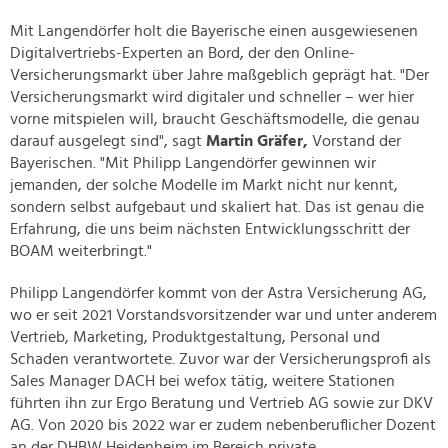
Mit Langendörfer holt die Bayerische einen ausgewiesenen
Digitalvertriebs-Experten an Bord, der den Online-
Versicherungsmarkt über Jahre maßgeblich geprägt hat. "Der
Versicherungsmarkt wird digitaler und schneller – wer hier
vorne mitspielen will, braucht Geschäftsmodelle, die genau
darauf ausgelegt sind", sagt
Martin Gräfer,
Vorstand der
Bayerischen. "Mit Philipp Langendörfer gewinnen wir
jemanden, der solche Modelle im Markt nicht nur kennt,
sondern selbst aufgebaut und skaliert hat. Das ist genau die
Erfahrung, die uns beim nächsten Entwicklungsschritt der
BOAM weiterbringt."
Philipp Langendörfer kommt von der Astra Versicherung AG,
wo er seit 2021 Vorstandsvorsitzender war und unter anderem
Vertrieb, Marketing, Produktgestaltung, Personal und
Schaden verantwortete. Zuvor war der Versicherungsprofi als
Sales Manager DACH bei wefox tätig, weitere Stationen
führten ihn zur Ergo Beratung und Vertrieb AG sowie zur DKV
AG. Von 2020 bis 2022 war er zudem nebenberuflicher Dozent
an der DHBW Heidenheim im Bereich private