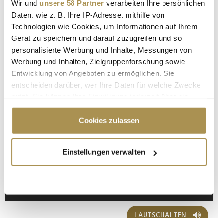
Wir und
unsere 58 Partner
verarbeiten Ihre persönlichen
Sicherheitscode bestätigen:
*
Daten, wie z. B. Ihre IP-Adresse, mithilfe von
Technologien wie Cookies, um Informationen auf Ihrem
Gerät zu speichern und darauf zuzugreifen und so
personalisierte Werbung und Inhalte, Messungen von
Werbung und Inhalten, Zielgruppenforschung sowie
Entwicklung von Angeboten zu ermöglichen. Sie
entscheiden darüber, wer Ihre Daten für welche Zwecke
nutzt. Sie können Ihre Einwilligung jederzeit über die
* Pflichtfelder.
ABSENDEN
Cookie-Erklärung oder durch Klicken auf das Privacy
Trigger Symbol ändern oder widerrufen
Cookies zulassen
Nachname / Firma
Wenn Sie es erlauben, würden wir auch gerne:
Einstellungen verwalten
SUCHEN
Informationen über Ihre geografische Lage
erfassen, welche bis auf einige Meter genau sein
können
LEADERSNET.TV
Ihr Gerät durch aktives Scannen nach
bestimmten Merkmalen (Fingerprinting) identifizieren
LAUTSCHALTEN
Erfahren Sie mehr darüber, wie Ihre persönlichen Daten