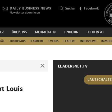
DAILY BUSINESS NEWS
Suche
Facebook
Newsletter abonnieren
.TV
ÜBER UNS
MEDIADATEN
LINKEDIN
EDITION AT
SUCHEN
TÄT
TOURISMUS
KARRIERE
EVENTS
LEADERS
INTERVIEWS
IMMOBI
LEADERSNET.TV
LAUTSCHALT
rt Louis