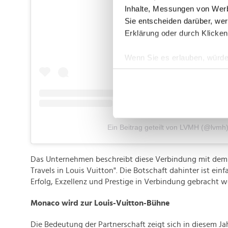
Inhalte, Messungen von Werb
Sie entscheiden darüber, wer
Erklärung oder durch Klicken
Wenn Sie es erlauben, würde
Informationen über Ih
Ihr Gerät durch aktiv
Erfahren Sie mehr darüber, w
Einzelheiten
fest.
Ein Beitrag geteilt von LVMH (@lvmh
Wir verwenden Cookies, um I
und die Zugriffe auf unsere 
Website an unsere Partner fü
Das Unternehmen beschreibt diese Verbindung mit dem L
Travels in Louis Vuitton". Die Botschaft dahinter ist einf
möglicherweise mit weiteren
Erfolg, Exzellenz und Prestige in Verbindung gebracht w
der Dienste gesammelt habe
Monaco wird zur Louis-Vuitton-Bühne
Die Bedeutung der Partnerschaft zeigt sich in diesem Ja