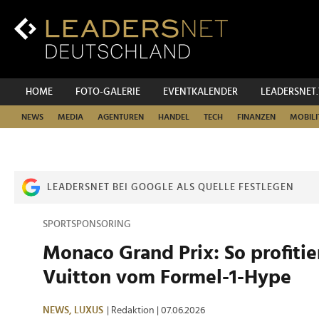
Zum
Inhalt
Zur
Fußzeilen-
Navigation
Zur
HOME
FOTO-GALERIE
EVENTKALENDER
LEADERSNET
Hauptnavigation
NEWS
MEDIA
AGENTUREN
HANDEL
TECH
FINANZEN
MOBILI
LEADERSNET BEI GOOGLE ALS QUELLE FESTLEGEN
SPORTSPONSORING
Monaco Grand Prix: So profitie
Vuitton vom Formel-1-Hype
NEWS,
LUXUS
| Redaktion
| 07.06.2026