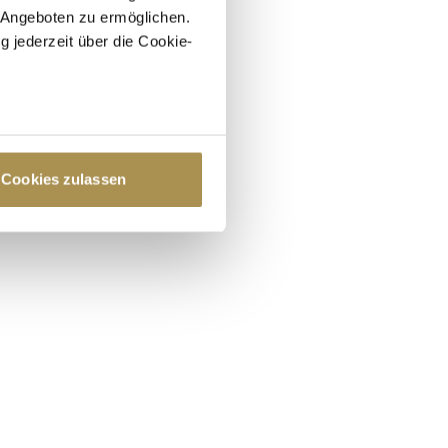
 Angeboten zu ermöglichen.
g jederzeit über die Cookie-
au sein können
zieren
Cookies zulassen
hre Präferenzen im
Abschnitt
 Medien anbieten zu können
hrer Verwendung unserer
 führen diese Informationen
ie im Rahmen Ihrer Nutzung