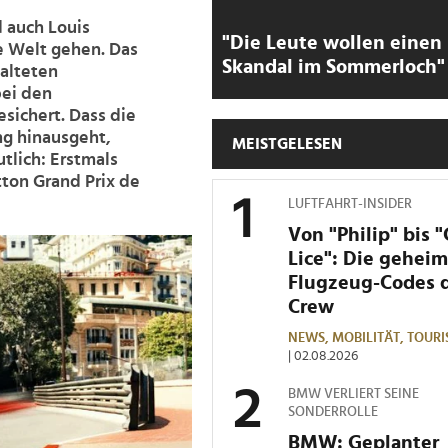
 auch Louis
"Die Leute wollen einen
ie Welt gehen. Das
Skandal im Sommerloch"
talteten
bei den
sichert. Dass die
ng hinausgeht,
MEISTGELESEN
lich: Erstmals
itton Grand Prix de
LUFTFAHRT-INSIDER
Von "Philip" bis 
Lice": Die gehei
Flugzeug-Codes 
Crew
NEWS,
MOBILITÄT,
TOURI
| 02.08.2026
BMW VERLIERT SEINE
SONDERROLLE
BMW: Geplanter