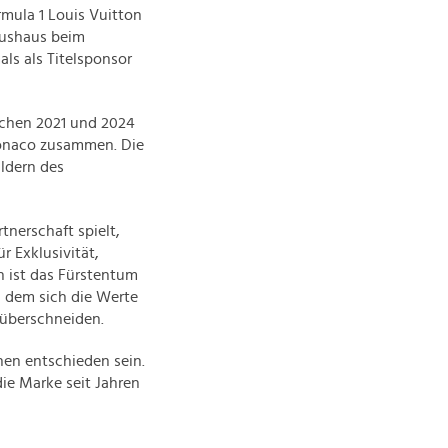
rmula 1 Louis Vuitton
xushaus beim
ls als Titelsponsor
schen 2021 und 2024
Monaco zusammen. Die
ldern des
tnerschaft spielt,
r Exklusivität,
n ist das Fürstentum
n dem sich die Werte
 überschneiden.
nen entschieden sein.
ie Marke seit Jahren