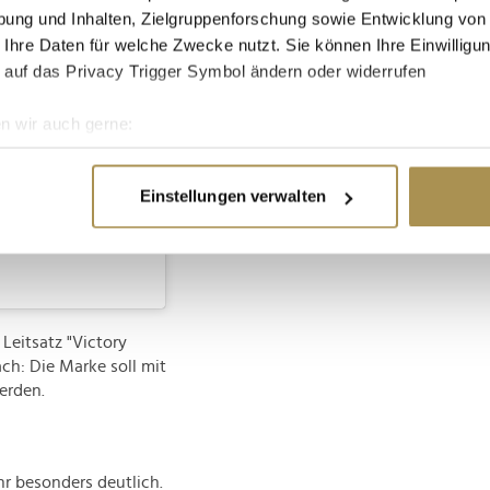
ung und Inhalten, Zielgruppenforschung sowie Entwicklung von
 Ihre Daten für welche Zwecke nutzt. Sie können Ihre Einwilligun
 auf das Privacy Trigger Symbol ändern oder widerrufen
n wir auch gerne:
re geografische Lage erfassen, welche bis auf einige Meter gen
es Scannen nach bestimmten Merkmalen (Fingerprinting) identifi
Einstellungen verwalten
ie Ihre persönlichen Daten verarbeitet werden, und legen Sie I
)
nhalte und Anzeigen zu personalisieren, Funktionen für soziale
Website zu analysieren. Außerdem geben wir Informationen zu I
r soziale Medien, Werbung und Analysen weiter. Unsere Partner
eitsatz "Victory
ach: Die Marke soll mit
 Daten zusammen, die Sie ihnen bereitgestellt haben oder die s
erden.
n.
hr besonders deutlich.