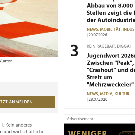
Abbau von 8.000
Stellen zeigt die 
der Autoindustri
NEWS,
MOBILITÄT,
INDUS
| 29.07.2026
KEIN RAGEBAIT, DIGGA!
Jugendwort 2026
Vuitton.
Zwischen "Peak",
"Crashout" und 
Streit um
"Mehrzweckeier"
NEWS,
MEDIA,
KULTUR
| 28.07.2026
ETZT ANMELDEN
Advertisement
 1. Kein anderes
e und wirtschaftliche