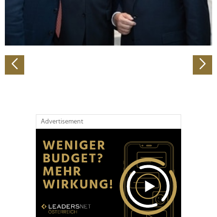
personalisieren, Funktionen für soziale Medien anbieten
zu können und die Zugriffe auf unsere Website zu
analysieren. Außerdem geben wir Informationen zu Ihrer
Verwendung unserer Website an unsere Partner für
soziale Medien, Werbung und Analysen weiter. Unsere
Partner führen diese Informationen möglicherweise mit
weiteren Daten zusammen, die Sie ihnen bereitgestellt
haben oder die sie im Rahmen Ihrer Nutzung der Dienste
gesammelt haben.
Advertisement