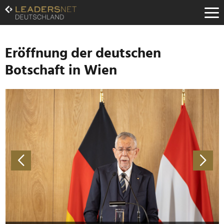
Zum
Inhalt
Zur
Fußzeilen-
Navigation
Eröffnung der deutschen
Zur
Botschaft in Wien
Hauptnavigation