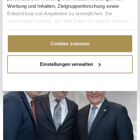
Werbung und Inhalten, Zielgruppenforschung sowie
Entwicklung von Angeboten zu ermöglichen. Sie
entscheiden darüber, wer Ihre Daten für welche Zwecke
nutzt. Sie können Ihre Einwilligung jederzeit über die
Cookie-Erklärung oder durch Klicken auf das Privacy
Trigger Symbol ändern oder widerrufen
Cookies zulassen
Wenn Sie es erlauben, würden wir auch gerne:
Einstellungen verwalten
Informationen über Ihre geografische Lage
erfassen, welche bis auf einige Meter genau sein
können
Ihr Gerät durch aktives Scannen nach
bestimmten Merkmalen (Fingerprinting) identifizieren
Erfahren Sie mehr darüber, wie Ihre persönlichen Daten
verarbeitet werden, und legen Sie Ihre Präferenzen im
Abschnitt Einzelheiten
fest.
Wir verwenden Cookies, um Inhalte und Anzeigen zu