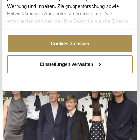
Werbung und Inhalten, Zielgruppenforschung sowie
Entwicklung von Angeboten zu ermöglichen. Sie
entscheiden darüber, wer Ihre Daten für welche Zwecke
nutzt. Sie können Ihre Einwilligung jederzeit über die
Cookie-Erklärung oder durch Klicken auf das Privacy
Trigger Symbol ändern oder widerrufen
Cookies zulassen
Wenn Sie es erlauben, würden wir auch gerne:
Einstellungen verwalten
Informationen über Ihre geografische Lage
erfassen, welche bis auf einige Meter genau sein
können
Ihr Gerät durch aktives Scannen nach
bestimmten Merkmalen (Fingerprinting) identifizieren
Erfahren Sie mehr darüber, wie Ihre persönlichen Daten
verarbeitet werden, und legen Sie Ihre Präferenzen im
Abschnitt Einzelheiten
fest.
Wir verwenden Cookies, um Inhalte und Anzeigen zu