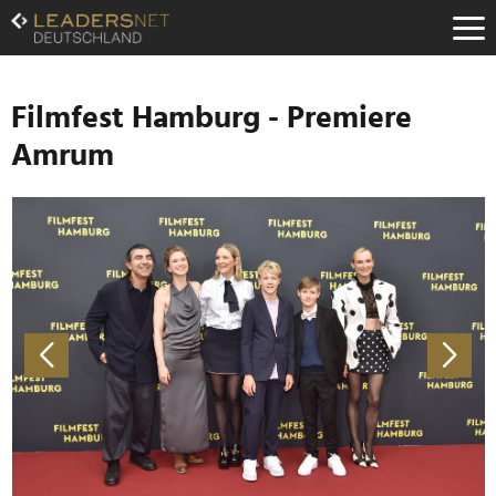
Zum
Inhalt
Zur
Fußzeilen-
Navigation
Filmfest Hamburg - Premiere
Zur
Amrum
Hauptnavigation