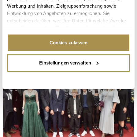
Werbung und Inhalten, Zielgruppenforschung sowie
Entwicklung von Angeboten zu ermöglichen. Sie
entscheiden darüber, wer Ihre Daten für welche Zwecke
nutzt. Sie können Ihre Einwilligung jederzeit über die
Cookie-Erklärung oder durch Klicken auf das Privacy
Trigger Symbol ändern oder widerrufen
Cookies zulassen
Wenn Sie es erlauben, würden wir auch gerne:
Einstellungen verwalten
Informationen über Ihre geografische Lage
erfassen, welche bis auf einige Meter genau sein
können
Ihr Gerät durch aktives Scannen nach
bestimmten Merkmalen (Fingerprinting) identifizieren
Erfahren Sie mehr darüber, wie Ihre persönlichen Daten
verarbeitet werden, und legen Sie Ihre Präferenzen im
Abschnitt Einzelheiten
fest.
Wir verwenden Cookies, um Inhalte und Anzeigen zu