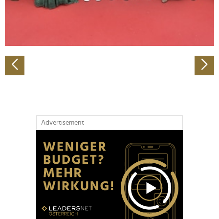
personalisieren, Funktionen für soziale Medien anbieten
zu können und die Zugriffe auf unsere Website zu
analysieren. Außerdem geben wir Informationen zu Ihrer
Verwendung unserer Website an unsere Partner für
soziale Medien, Werbung und Analysen weiter. Unsere
Partner führen diese Informationen möglicherweise mit
weiteren Daten zusammen, die Sie ihnen bereitgestellt
haben oder die sie im Rahmen Ihrer Nutzung der Dienste
gesammelt haben.
Advertisement