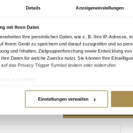
Details
Anzeigeneinstellungen
g mit Ihren Daten
erarbeiten Ihre persönlichen Daten, wie z. B. Ihre IP-Adresse, m
Advertisement
uf Ihrem Gerät zu speichern und darauf zuzugreifen und so pers
ung und Inhalten, Zielgruppenforschung sowie Entwicklung von
 Ihre Daten für welche Zwecke nutzt. Sie können Ihre Einwilligun
 auf das Privacy Trigger Symbol ändern oder widerrufen
n wir auch gerne:
re geografische Lage erfassen, welche bis auf einige Meter gen
es Scannen nach bestimmten Merkmalen (Fingerprinting) identifi
Einstellungen verwalten
ie Ihre persönlichen Daten verarbeitet werden, und legen Sie I
nhalte und Anzeigen zu personalisieren, Funktionen für soziale
Website zu analysieren. Außerdem geben wir Informationen zu I