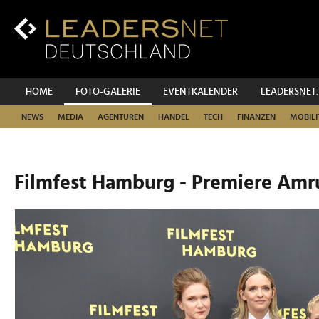
Zum
Inhalt
Zur
Fußzeilen-
Navigation
Zur
HOME
FOTO-GALERIE
EVENTKALENDER
LEADERSNET
Hauptnavigation
NEWS
MEDIA
AGENTUREN
HANDEL
TECH
FINANZEN
MOBILI
Filmfest Hamburg - Premiere Am