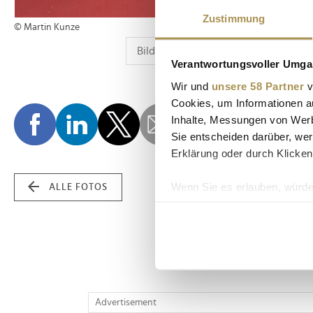
Zustimmung
© Martin Kunze
Verantwortungsvoller Umgan
Wir und
unsere 58 Partner
v
Cookies, um Informationen a
Inhalte, Messungen von Werb
Sie entscheiden darüber, wer
Erklärung oder durch Klicken
Wenn Sie es erlauben, würde
ALLE FOTOS
Informationen über Ih
Ihr Gerät durch aktiv
Erfahren Sie mehr darüber, w
Einzelheiten
fest.
Wir verwenden Cookies, um I
Advertisement
und die Zugriffe auf unsere 