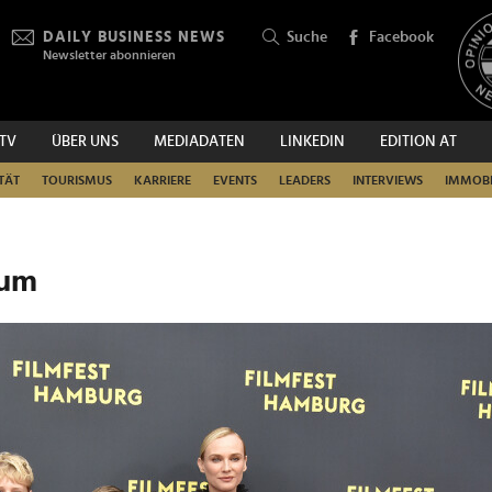
DAILY BUSINESS NEWS
Suche
Facebook
Newsletter abonnieren
.TV
ÜBER UNS
MEDIADATEN
LINKEDIN
EDITION AT
SUCHEN
TÄT
TOURISMUS
KARRIERE
EVENTS
LEADERS
INTERVIEWS
IMMOBI
rum