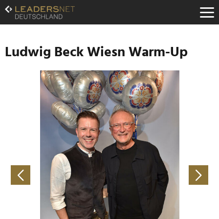
Zum
Inhalt
Zur
Fußzeilen-
Navigation
Ludwig Beck Wiesn Warm-Up
Zur
Hauptnavigation