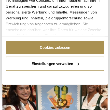
Technologien wie Cookies, um Informationen auf Ihrem
Gerät zu speichern und darauf zuzugreifen und so
personalisierte Werbung und Inhalte, Messungen von
Werbung und Inhalten, Zielgruppenforschung sowie
Entwicklung von Angeboten zu ermöglichen. Sie
entscheiden darüber, wer Ihre Daten für welche Zwecke
nutzt. Sie können Ihre Einwilligung jederzeit über die
Cookie-Erklärung oder durch Klicken auf das Privacy
Trigger Symbol ändern oder widerrufen
Cookies zulassen
Wenn Sie es erlauben, würden wir auch gerne:
Einstellungen verwalten
Informationen über Ihre geografische Lage
erfassen, welche bis auf einige Meter genau sein
können
Ihr Gerät durch aktives Scannen nach
bestimmten Merkmalen (Fingerprinting) identifizieren
Erfahren Sie mehr darüber, wie Ihre persönlichen Daten
verarbeitet werden, und legen Sie Ihre Präferenzen im
Abschnitt Einzelheiten
fest.