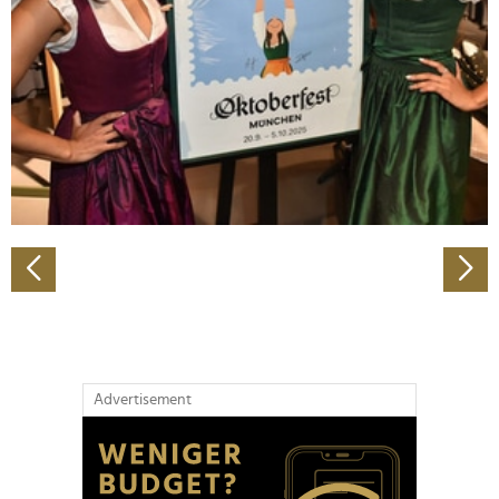
Wir verwenden Cookies, um Inhalte und Anzeigen zu
personalisieren, Funktionen für soziale Medien anbieten
zu können und die Zugriffe auf unsere Website zu
analysieren. Außerdem geben wir Informationen zu Ihrer
Verwendung unserer Website an unsere Partner für
soziale Medien, Werbung und Analysen weiter. Unsere
Partner führen diese Informationen möglicherweise mit
weiteren Daten zusammen, die Sie ihnen bereitgestellt
haben oder die sie im Rahmen Ihrer Nutzung der Dienste
gesammelt haben.
Advertisement