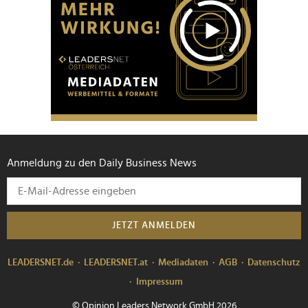
Anmeldung zu den Daily Business News
JETZT ANMELDEN
LEADERSNET.de
LEADERSNET.at
Mediadaten
AGB
Datenschutz
Impressum
© Opinion Leaders Network GmbH 2026