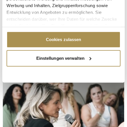
Werbung und Inhalten, Zielgruppenforschung sowie
Entwicklung von Angeboten zu ermöglichen. Sie
entscheiden darüber, wer Ihre Daten für welche Zwecke
nutzt. Sie können Ihre Einwilligung jederzeit über die
Cookie-Erklärung oder durch Klicken auf das Privacy
Trigger Symbol ändern oder widerrufen
Cookies zulassen
Wenn Sie es erlauben, würden wir auch gerne:
Einstellungen verwalten
Informationen über Ihre geografische Lage
erfassen, welche bis auf einige Meter genau sein
können
Ihr Gerät durch aktives Scannen nach
bestimmten Merkmalen (Fingerprinting) identifizieren
Erfahren Sie mehr darüber, wie Ihre persönlichen Daten
verarbeitet werden, und legen Sie Ihre Präferenzen im
Abschnitt Einzelheiten
fest.
Wir verwenden Cookies, um Inhalte und Anzeigen zu