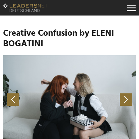
Zum
Inhalt
Zur
Fußzeilen-
Navigation
Creative Confusion by ELENI
Zur
BOGATINI
Hauptnavigation