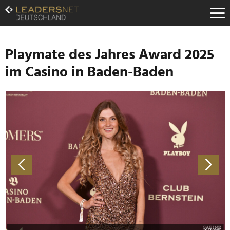
Zum
Inhalt
Zur
Fußzeilen-
Navigation
Playmate des Jahres Award 2025
Zur
im Casino in Baden-Baden
Hauptnavigation