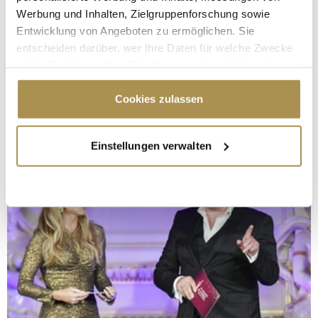
Werbung und Inhalten, Zielgruppenforschung sowie
Entwicklung von Angeboten zu ermöglichen. Sie
entscheiden darüber, wer Ihre Daten für welche Zwecke
nutzt. Sie können Ihre Einwilligung jederzeit über die
Cookie-Erklärung oder durch Klicken auf das Privacy
Trigger Symbol ändern oder widerrufen
Cookies zulassen
Wenn Sie es erlauben, würden wir auch gerne:
Einstellungen verwalten
Informationen über Ihre geografische Lage
erfassen, welche bis auf einige Meter genau sein
können
Ihr Gerät durch aktives Scannen nach
bestimmten Merkmalen (Fingerprinting) identifizieren
Erfahren Sie mehr darüber, wie Ihre persönlichen Daten
verarbeitet werden, und legen Sie Ihre Präferenzen im
Abschnitt Einzelheiten
fest.
Wir verwenden Cookies, um Inhalte und Anzeigen zu