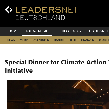
Zum
Inhalt
Zur
Fußzeilen-
Navigation
Zur
HOME
FOTO-GALERIE
EVENTKALENDER
LEADERSNET
Hauptnavigation
NEWS
MEDIA
AGENTUREN
HANDEL
TECH
FINANZEN
MOBILI
Special Dinner for Climate Actio
Initiative