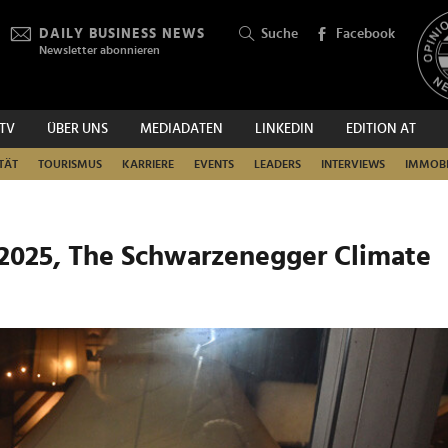
DAILY BUSINESS NEWS
Suche
Facebook
Newsletter abonnieren
.TV
ÜBER UNS
MEDIADATEN
LINKEDIN
EDITION AT
SUCHEN
TÄT
TOURISMUS
KARRIERE
EVENTS
LEADERS
INTERVIEWS
IMMOBI
n 2025, The Schwarzenegger Climate