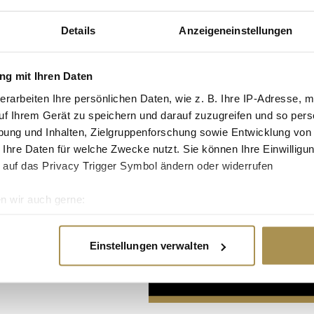
Details
Anzeigeneinstellungen
g mit Ihren Daten
erarbeiten Ihre persönlichen Daten, wie z. B. Ihre IP-Adresse, m
uf Ihrem Gerät zu speichern und darauf zuzugreifen und so pers
Advertisement
ung und Inhalten, Zielgruppenforschung sowie Entwicklung von
 Ihre Daten für welche Zwecke nutzt. Sie können Ihre Einwilligun
 auf das Privacy Trigger Symbol ändern oder widerrufen
n wir auch gerne:
re geografische Lage erfassen, welche bis auf einige Meter gen
es Scannen nach bestimmten Merkmalen (Fingerprinting) identifi
Einstellungen verwalten
ie Ihre persönlichen Daten verarbeitet werden, und legen Sie I
nhalte und Anzeigen zu personalisieren, Funktionen für soziale