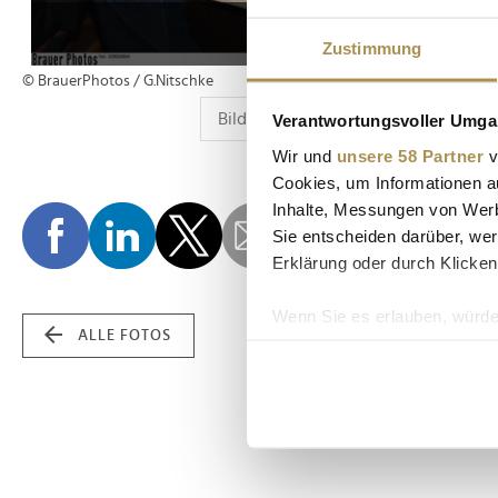
Zustimmung
© BrauerPhotos / G.Nitschke
Verantwortungsvoller Umgan
Wir und
unsere 58 Partner
v
Cookies, um Informationen a
Inhalte, Messungen von Werb
Sie entscheiden darüber, wer
Erklärung oder durch Klicken
Wenn Sie es erlauben, würde
ALLE FOTOS
Informationen über Ih
Ihr Gerät durch aktiv
Erfahren Sie mehr darüber, w
Einzelheiten
fest.
Wir verwenden Cookies, um I