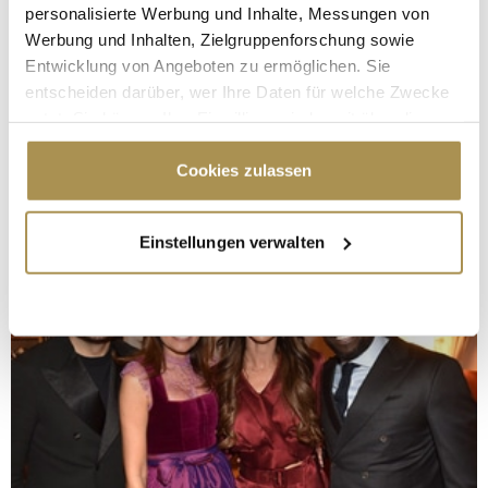
personalisierte Werbung und Inhalte, Messungen von
Werbung und Inhalten, Zielgruppenforschung sowie
Entwicklung von Angeboten zu ermöglichen. Sie
entscheiden darüber, wer Ihre Daten für welche Zwecke
nutzt. Sie können Ihre Einwilligung jederzeit über die
Cookie-Erklärung oder durch Klicken auf das Privacy
Trigger Symbol ändern oder widerrufen
Cookies zulassen
Wenn Sie es erlauben, würden wir auch gerne:
Einstellungen verwalten
Informationen über Ihre geografische Lage
erfassen, welche bis auf einige Meter genau sein
können
Ihr Gerät durch aktives Scannen nach
bestimmten Merkmalen (Fingerprinting) identifizieren
Erfahren Sie mehr darüber, wie Ihre persönlichen Daten
verarbeitet werden, und legen Sie Ihre Präferenzen im
Abschnitt Einzelheiten
fest.