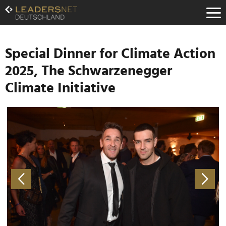
Zum
Inhalt
Zur
Fußzeilen-
Navigation
Special Dinner for Climate Action
Zur
2025, The Schwarzenegger
Hauptnavigation
Climate Initiative