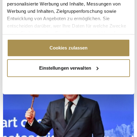
personalisierte Werbung und Inhalte, Messungen von
Werbung und Inhalten, Zielgruppenforschung sowie
Entwicklung von Angeboten zu ermöglichen. Sie
entscheiden darüber, wer Ihre Daten für welche Zwecke
nutzt. Sie können Ihre Einwilligung jederzeit über die
Cookie-Erklärung oder durch Klicken auf das Privacy
Trigger Symbol ändern oder widerrufen
Cookies zulassen
Wenn Sie es erlauben, würden wir auch gerne:
Einstellungen verwalten
Informationen über Ihre geografische Lage
erfassen, welche bis auf einige Meter genau sein
können
Ihr Gerät durch aktives Scannen nach
bestimmten Merkmalen (Fingerprinting) identifizieren
Erfahren Sie mehr darüber, wie Ihre persönlichen Daten
verarbeitet werden, und legen Sie Ihre Präferenzen im
Abschnitt Einzelheiten
fest.