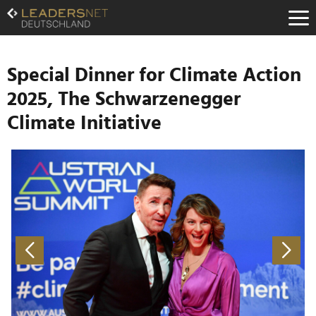
Zum
Inhalt
Zur
Fußzeilen-
Navigation
Special Dinner for Climate Action
Zur
2025, The Schwarzenegger
Hauptnavigation
Climate Initiative