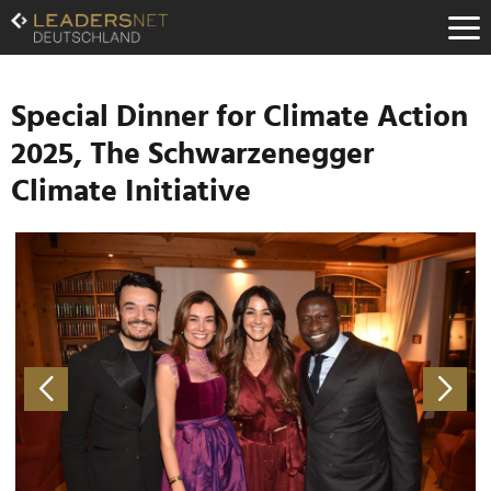
Zum
Inhalt
Zur
Fußzeilen-
Navigation
Special Dinner for Climate Action
Zur
2025, The Schwarzenegger
Hauptnavigation
Climate Initiative