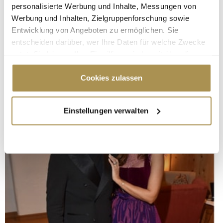
personalisierte Werbung und Inhalte, Messungen von
Werbung und Inhalten, Zielgruppenforschung sowie
Entwicklung von Angeboten zu ermöglichen. Sie
entscheiden darüber, wer Ihre Daten für welche Zwecke
nutzt. Sie können Ihre Einwilligung jederzeit über die
Cookie-Erklärung oder durch Klicken auf das Privacy
Trigger Symbol ändern oder widerrufen
Cookies zulassen
Wenn Sie es erlauben, würden wir auch gerne:
Einstellungen verwalten
Informationen über Ihre geografische Lage
erfassen, welche bis auf einige Meter genau sein
können
Ihr Gerät durch aktives Scannen nach
bestimmten Merkmalen (Fingerprinting) identifizieren
Erfahren Sie mehr darüber, wie Ihre persönlichen Daten
verarbeitet werden, und legen Sie Ihre Präferenzen im
Abschnitt Einzelheiten
fest.