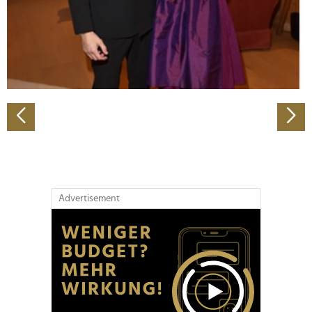
Wir verwenden Cookies, um Inhalte und Anzeigen zu
personalisieren, Funktionen für soziale Medien anbieten
zu können und die Zugriffe auf unsere Website zu
analysieren. Außerdem geben wir Informationen zu Ihrer
Verwendung unserer Website an unsere Partner für
soziale Medien, Werbung und Analysen weiter. Unsere
Partner führen diese Informationen möglicherweise mit
weiteren Daten zusammen, die Sie ihnen bereitgestellt
haben oder die sie im Rahmen Ihrer Nutzung der Dienste
gesammelt haben.
Advertisement