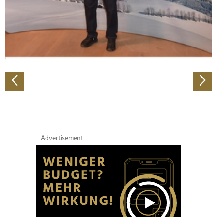
Wir verwenden Cookies, um Inhalte und Anzeigen zu
personalisieren, Funktionen für soziale Medien anbieten
zu können und die Zugriffe auf unsere Website zu
analysieren. Außerdem geben wir Informationen zu Ihrer
Verwendung unserer Website an unsere Partner für
soziale Medien, Werbung und Analysen weiter. Unsere
Partner führen diese Informationen möglicherweise mit
weiteren Daten zusammen, die Sie ihnen bereitgestellt
haben oder die sie im Rahmen Ihrer Nutzung der Dienste
gesammelt haben.
Advertisement