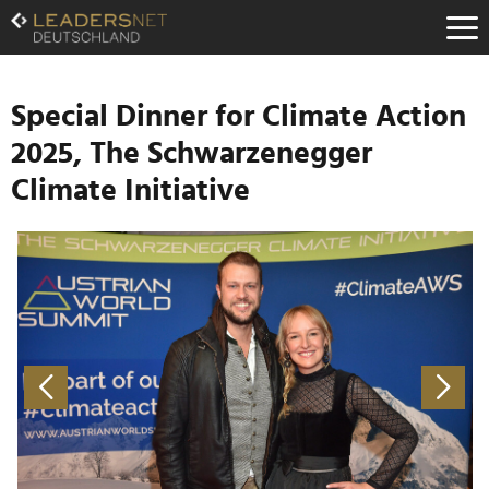
Zum
Inhalt
Zur
Fußzeilen-
Navigation
Special Dinner for Climate Action
Zur
2025, The Schwarzenegger
Hauptnavigation
Climate Initiative