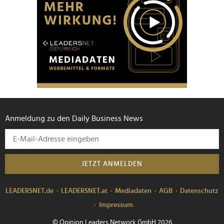
Anmeldung zu den Daily Business News
JETZT ANMELDEN
LEADERSNET.de
LEADERSNET.at
Mediadaten
AGB
Datenschutz
Impressum
© Opinion Leaders Network GmbH 2026