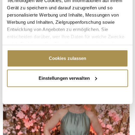
Technologien wie Cookies, um Informationen auf Ihrem
Gerät zu speichern und darauf zuzugreifen und so
personalisierte Werbung und Inhalte, Messungen von
Werbung und Inhalten, Zielgruppenforschung sowie
Entwicklung von Angeboten zu ermöglichen. Sie
entscheiden darüber, wer Ihre Daten für welche Zwecke
nutzt. Sie können Ihre Einwilligung jederzeit über die
Cookie-Erklärung oder durch Klicken auf das Privacy
Trigger Symbol ändern oder widerrufen
Cookies zulassen
Wenn Sie es erlauben, würden wir auch gerne:
Einstellungen verwalten
Informationen über Ihre geografische Lage
erfassen, welche bis auf einige Meter genau sein
können
Ihr Gerät durch aktives Scannen nach
bestimmten Merkmalen (Fingerprinting) identifizieren
Erfahren Sie mehr darüber, wie Ihre persönlichen Daten
verarbeitet werden, und legen Sie Ihre Präferenzen im
Abschnitt Einzelheiten
fest.