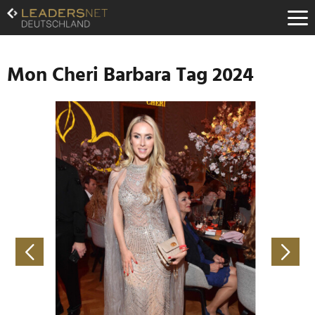
Zum
Inhalt
Zur
Fußzeilen-
Navigation
Mon Cheri Barbara Tag 2024
Zur
Hauptnavigation