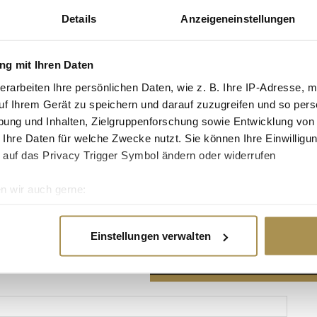
Details
Anzeigeneinstellungen
g mit Ihren Daten
erarbeiten Ihre persönlichen Daten, wie z. B. Ihre IP-Adresse, m
Advertisement
uf Ihrem Gerät zu speichern und darauf zuzugreifen und so pers
ung und Inhalten, Zielgruppenforschung sowie Entwicklung von
 Ihre Daten für welche Zwecke nutzt. Sie können Ihre Einwilligun
 auf das Privacy Trigger Symbol ändern oder widerrufen
n wir auch gerne:
re geografische Lage erfassen, welche bis auf einige Meter gen
es Scannen nach bestimmten Merkmalen (Fingerprinting) identifi
Einstellungen verwalten
ie Ihre persönlichen Daten verarbeitet werden, und legen Sie I
nhalte und Anzeigen zu personalisieren, Funktionen für soziale
Website zu analysieren. Außerdem geben wir Informationen zu I