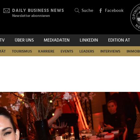
DAILY BUSINESS NEWS
Suche
Facebook
Newsletter abonnieren
.TV
ÜBER UNS
MEDIADATEN
LINKEDIN
EDITION AT
SUCHEN
TÄT
TOURISMUS
KARRIERE
EVENTS
LEADERS
INTERVIEWS
IMMOBI