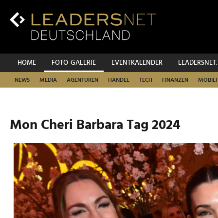
Zum
Inhalt
Zur
Fußzeilen-
Navigation
Zur
HOME
FOTO-GALERIE
EVENTKALENDER
LEADERSNET
Hauptnavigation
NEWS
MEDIA
AGENTUREN
HANDEL
TECH
FINANZEN
MOBILI
Mon Cheri Barbara Tag 2024