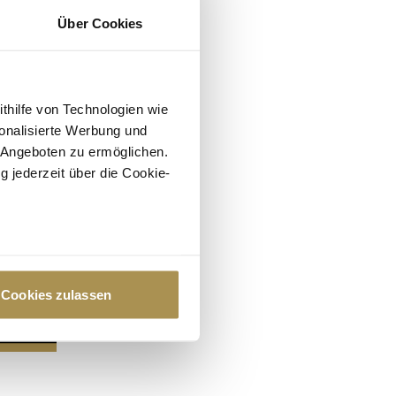
Über Cookies
ithilfe von Technologien wie
onalisierte Werbung und
 Angeboten zu ermöglichen.
g jederzeit über die Cookie-
au sein können
zieren
Cookies zulassen
hre Präferenzen im
Abschnitt
 Medien anbieten zu können
hrer Verwendung unserer