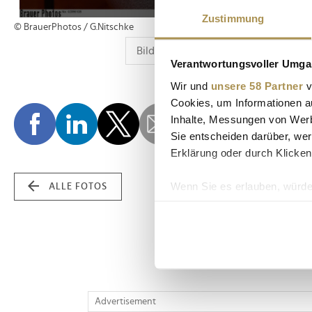
Zustimmung
© BrauerPhotos / G.Nitschke
Verantwortungsvoller Umgan
Wir und
unsere 58 Partner
v
Cookies, um Informationen a
Inhalte, Messungen von Werb
Sie entscheiden darüber, wer
Erklärung oder durch Klicken
Wenn Sie es erlauben, würde
ALLE FOTOS
Informationen über Ih
Ihr Gerät durch aktiv
Erfahren Sie mehr darüber, w
Einzelheiten
fest.
Wir verwenden Cookies, um I
Advertisement
und die Zugriffe auf unsere 