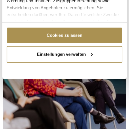
Werbung und Inhalten, Zielgruppenforschung sowie
Entwicklung von Angeboten zu ermöglichen. Sie
entscheiden darüber, wer Ihre Daten für welche Zwecke
nutzt. Sie können Ihre Einwilligung jederzeit über die
Cookie-Erklärung oder durch Klicken auf das Privacy
Trigger Symbol ändern oder widerrufen
Cookies zulassen
Wenn Sie es erlauben, würden wir auch gerne:
Einstellungen verwalten
Informationen über Ihre geografische Lage
erfassen, welche bis auf einige Meter genau sein
können
Ihr Gerät durch aktives Scannen nach
bestimmten Merkmalen (Fingerprinting) identifizieren
Erfahren Sie mehr darüber, wie Ihre persönlichen Daten
verarbeitet werden, und legen Sie Ihre Präferenzen im
Abschnitt Einzelheiten
fest.
Wir verwenden Cookies, um Inhalte und Anzeigen zu
personalisieren, Funktionen für soziale Medien anbieten