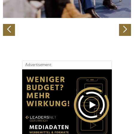
zu können und die Zugriffe auf unsere Website zu
analysieren. Außerdem geben wir Informationen zu Ihrer
Verwendung unserer Website an unsere Partner für
soziale Medien, Werbung und Analysen weiter. Unsere
Partner führen diese Informationen möglicherweise mit
weiteren Daten zusammen, die Sie ihnen bereitgestellt
haben oder die sie im Rahmen Ihrer Nutzung der Dienste
gesammelt haben.
Advertisement