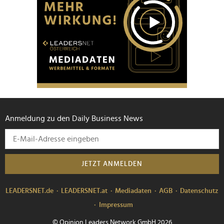
Anmeldung zu den Daily Business News
JETZT ANMELDEN
LEADERSNET.de
LEADERSNET.at
Mediadaten
AGB
Datenschutz
Impressum
© Opinion Leaders Network GmbH 2026