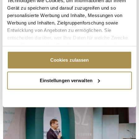
Technologien wie Cookies, um Informationen auf Ihrem
Gerät zu speichern und darauf zuzugreifen und so
personalisierte Werbung und Inhalte, Messungen von
Werbung und Inhalten, Zielgruppenforschung sowie
Entwicklung von Angeboten zu ermöglichen. Sie
entscheiden darüber, wer Ihre Daten für welche Zwecke
nutzt. Sie können Ihre Einwilligung jederzeit über die
Cookie-Erklärung oder durch Klicken auf das Privacy
Trigger Symbol ändern oder widerrufen
Cookies zulassen
Wenn Sie es erlauben, würden wir auch gerne:
Einstellungen verwalten
Informationen über Ihre geografische Lage
erfassen, welche bis auf einige Meter genau sein
können
Ihr Gerät durch aktives Scannen nach
bestimmten Merkmalen (Fingerprinting) identifizieren
Erfahren Sie mehr darüber, wie Ihre persönlichen Daten
verarbeitet werden, und legen Sie Ihre Präferenzen im
Abschnitt Einzelheiten
fest.