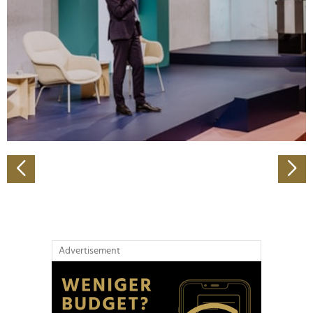
Wir verwenden Cookies, um Inhalte und Anzeigen zu
personalisieren, Funktionen für soziale Medien anbieten
zu können und die Zugriffe auf unsere Website zu
analysieren. Außerdem geben wir Informationen zu Ihrer
Verwendung unserer Website an unsere Partner für
soziale Medien, Werbung und Analysen weiter. Unsere
Partner führen diese Informationen möglicherweise mit
weiteren Daten zusammen, die Sie ihnen bereitgestellt
haben oder die sie im Rahmen Ihrer Nutzung der Dienste
gesammelt haben.
Advertisement