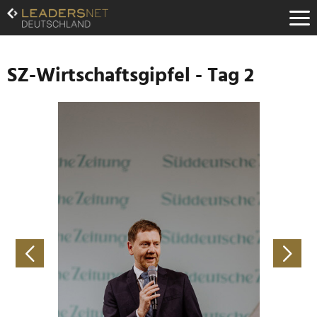
Zum
Inhalt
Zur
Fußzeilen-
Navigation
SZ-Wirtschaftsgipfel - Tag 2
Zur
Hauptnavigation