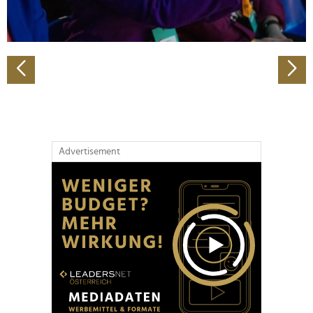
zu können und die Zugriffe auf unsere Website zu
analysieren. Außerdem geben wir Informationen zu Ihrer
Verwendung unserer Website an unsere Partner für
soziale Medien, Werbung und Analysen weiter. Unsere
Partner führen diese Informationen möglicherweise mit
weiteren Daten zusammen, die Sie ihnen bereitgestellt
haben oder die sie im Rahmen Ihrer Nutzung der Dienste
gesammelt haben.
Advertisement