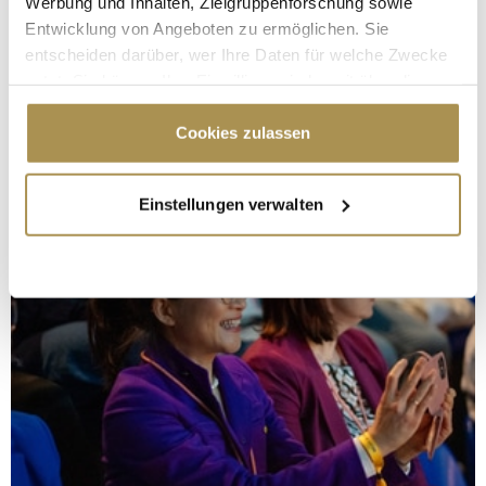
Werbung und Inhalten, Zielgruppenforschung sowie
Entwicklung von Angeboten zu ermöglichen. Sie
entscheiden darüber, wer Ihre Daten für welche Zwecke
nutzt. Sie können Ihre Einwilligung jederzeit über die
Cookie-Erklärung oder durch Klicken auf das Privacy
Trigger Symbol ändern oder widerrufen
Cookies zulassen
Wenn Sie es erlauben, würden wir auch gerne:
Einstellungen verwalten
Informationen über Ihre geografische Lage
erfassen, welche bis auf einige Meter genau sein
können
Ihr Gerät durch aktives Scannen nach
bestimmten Merkmalen (Fingerprinting) identifizieren
Erfahren Sie mehr darüber, wie Ihre persönlichen Daten
verarbeitet werden, und legen Sie Ihre Präferenzen im
Abschnitt Einzelheiten
fest.
Wir verwenden Cookies, um Inhalte und Anzeigen zu
personalisieren, Funktionen für soziale Medien anbieten