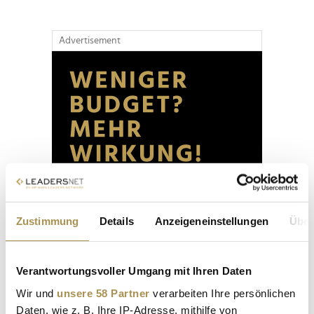
Advertisement
Zustimmung
Details
Anzeigeneinstellungen
Über
Verantwortungsvoller Umgang mit Ihren Daten
Wir und
unsere 58 Partner
verarbeiten Ihre persönlichen
Daten, wie z. B. Ihre IP-Adresse, mithilfe von