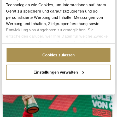
Technologien wie Cookies, um Informationen auf Ihrem
Gerät zu speichern und darauf zuzugreifen und so
personalisierte Werbung und Inhalte, Messungen von
Werbung und Inhalten, Zielgruppenforschung sowie
Entwicklung von Angeboten zu ermöglichen. Sie
entscheiden darüber, wer Ihre Daten für welche Zwecke
nutzt. Sie können Ihre Einwilligung jederzeit über die
Cookie-Erklärung oder durch Klicken auf das Privacy
Trigger Symbol ändern oder widerrufen
Cookies zulassen
Wenn Sie es erlauben, würden wir auch gerne:
Einstellungen verwalten
Informationen über Ihre geografische Lage
erfassen, welche bis auf einige Meter genau sein
können
Ihr Gerät durch aktives Scannen nach
bestimmten Merkmalen (Fingerprinting) identifizieren
Erfahren Sie mehr darüber, wie Ihre persönlichen Daten
verarbeitet werden, und legen Sie Ihre Präferenzen im