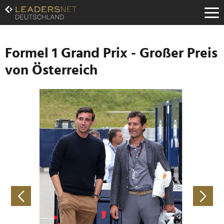
Zum
Inhalt
Zur
Fußzeilen-
Navigation
Formel 1 Grand Prix - Großer Preis
Zur
von Österreich
Hauptnavigation