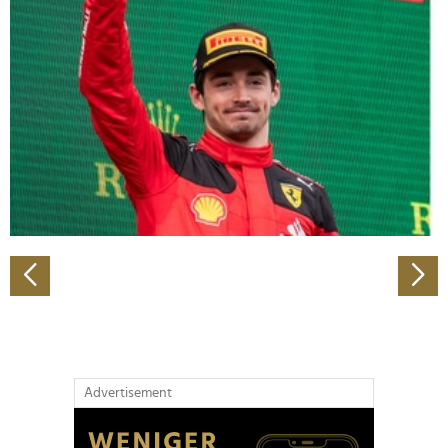
Abschnitt Einzelheiten
fest.
Wir verwenden Cookies, um Inhalte und Anzeigen zu
personalisieren, Funktionen für soziale Medien anbieten
zu können und die Zugriffe auf unsere Website zu
analysieren. Außerdem geben wir Informationen zu Ihrer
Verwendung unserer Website an unsere Partner für
soziale Medien, Werbung und Analysen weiter. Unsere
Partner führen diese Informationen möglicherweise mit
weiteren Daten zusammen, die Sie ihnen bereitgestellt
haben oder die sie im Rahmen Ihrer Nutzung der Dienste
gesammelt haben.
Advertisement