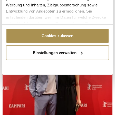
Werbung und Inhalten, Zielgruppenforschung sowie
Entwicklung von Angeboten zu ermöglichen. Sie
entscheiden darüber, wer Ihre Daten für welche Zwecke
nutzt. Sie können Ihre Einwilligung jederzeit über die
Cookie-Erklärung oder durch Klicken auf das Privacy
Trigger Symbol ändern oder widerrufen
Cookies zulassen
Wenn Sie es erlauben, würden wir auch gerne:
Einstellungen verwalten
Informationen über Ihre geografische Lage
erfassen, welche bis auf einige Meter genau sein
können
Ihr Gerät durch aktives Scannen nach
bestimmten Merkmalen (Fingerprinting) identifizieren
Erfahren Sie mehr darüber, wie Ihre persönlichen Daten
verarbeitet werden, und legen Sie Ihre Präferenzen im
Abschnitt Einzelheiten
fest.
Wir verwenden Cookies, um Inhalte und Anzeigen zu