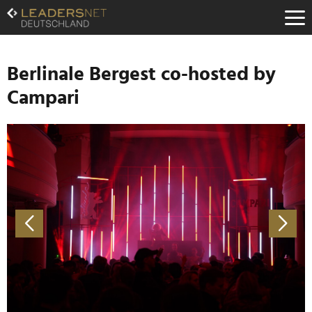
Zum
Inhalt
Zur
Fußzeilen-
Navigation
Berlinale Bergest co-hosted by
Zur
Campari
Hauptnavigation