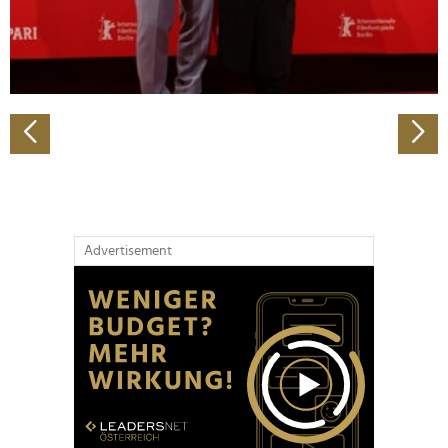
personalisieren, Funktionen für soziale Medien anbieten
zu können und die Zugriffe auf unsere Website zu
analysieren. Außerdem geben wir Informationen zu Ihrer
Verwendung unserer Website an unsere Partner für
soziale Medien, Werbung und Analysen weiter. Unsere
Partner führen diese Informationen möglicherweise mit
weiteren Daten zusammen, die Sie ihnen bereitgestellt
haben oder die sie im Rahmen Ihrer Nutzung der Dienste
gesammelt haben.
Advertisement