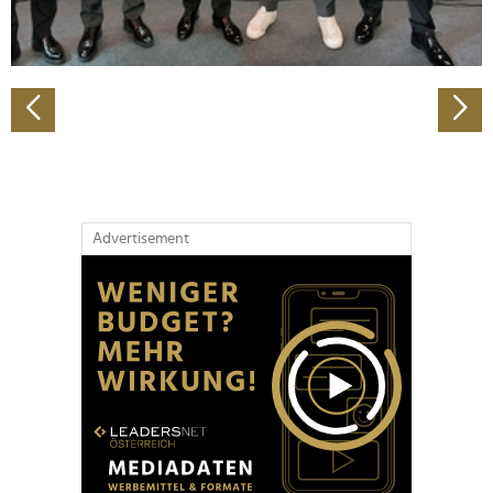
zu können und die Zugriffe auf unsere Website zu
analysieren. Außerdem geben wir Informationen zu Ihrer
Verwendung unserer Website an unsere Partner für
soziale Medien, Werbung und Analysen weiter. Unsere
Partner führen diese Informationen möglicherweise mit
weiteren Daten zusammen, die Sie ihnen bereitgestellt
haben oder die sie im Rahmen Ihrer Nutzung der Dienste
gesammelt haben.
Advertisement