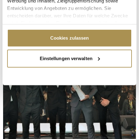
Werbung und Inhalten, Zielgruppenforschung sowie
Entwicklung von Angeboten zu ermöglichen. Sie
entscheiden darüber, wer Ihre Daten für welche Zwecke
nutzt. Sie können Ihre Einwilligung jederzeit über die
Cookie-Erklärung oder durch Klicken auf das Privacy
Trigger Symbol ändern oder widerrufen
Cookies zulassen
Wenn Sie es erlauben, würden wir auch gerne:
Einstellungen verwalten
Informationen über Ihre geografische Lage
erfassen, welche bis auf einige Meter genau sein
können
Ihr Gerät durch aktives Scannen nach
bestimmten Merkmalen (Fingerprinting) identifizieren
Erfahren Sie mehr darüber, wie Ihre persönlichen Daten
verarbeitet werden, und legen Sie Ihre Präferenzen im
Abschnitt Einzelheiten
fest.
Wir verwenden Cookies, um Inhalte und Anzeigen zu
personalisieren, Funktionen für soziale Medien anbieten