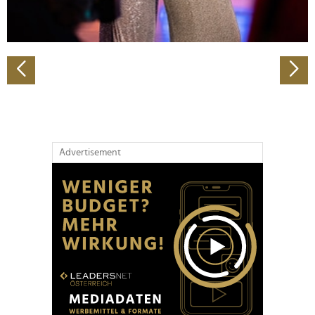
zu können und die Zugriffe auf unsere Website zu
analysieren. Außerdem geben wir Informationen zu Ihrer
Verwendung unserer Website an unsere Partner für
soziale Medien, Werbung und Analysen weiter. Unsere
Partner führen diese Informationen möglicherweise mit
weiteren Daten zusammen, die Sie ihnen bereitgestellt
haben oder die sie im Rahmen Ihrer Nutzung der Dienste
gesammelt haben.
Advertisement