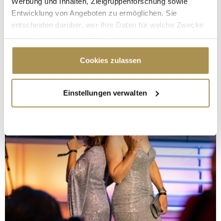
Werbung und Inhalten, Zielgruppenforschung sowie
Entwicklung von Angeboten zu ermöglichen. Sie
entscheiden darüber, wer Ihre Daten für welche Zwecke
nutzt. Sie können Ihre Einwilligung jederzeit über die
Cookie-Erklärung oder durch Klicken auf das Privacy
Trigger Symbol ändern oder widerrufen
Cookies zulassen
Wenn Sie es erlauben, würden wir auch gerne:
Einstellungen verwalten
Informationen über Ihre geografische Lage
erfassen, welche bis auf einige Meter genau sein
können
Ihr Gerät durch aktives Scannen nach
bestimmten Merkmalen (Fingerprinting) identifizieren
Erfahren Sie mehr darüber, wie Ihre persönlichen Daten
verarbeitet werden, und legen Sie Ihre Präferenzen im
Abschnitt Einzelheiten
fest.
Wir verwenden Cookies, um Inhalte und Anzeigen zu
personalisieren, Funktionen für soziale Medien anbieten