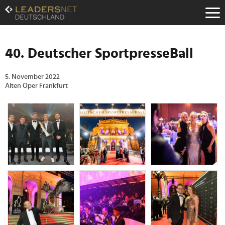
Zum
Inhalt
Zur
Fußzeilen-
Navigation
40. Deutscher SportpresseBall
Zur
Hauptnavigation
5. November 2022
Alten Oper Frankfurt