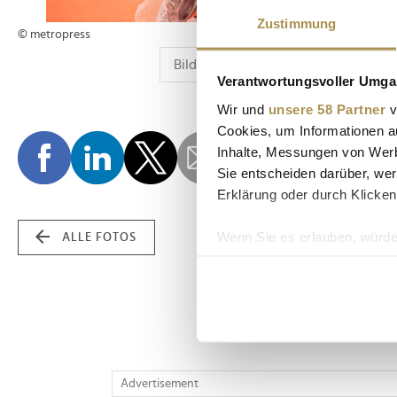
Zustimmung
© metropress
Verantwortungsvoller Umgan
Wir und
unsere 58 Partner
v
Cookies, um Informationen a
Inhalte, Messungen von Werb
Sie entscheiden darüber, wer
Erklärung oder durch Klicken
Wenn Sie es erlauben, würde
ALLE FOTOS
Informationen über Ih
Ihr Gerät durch aktiv
Erfahren Sie mehr darüber, w
Einzelheiten
fest.
Wir verwenden Cookies, um I
Advertisement
und die Zugriffe auf unsere 