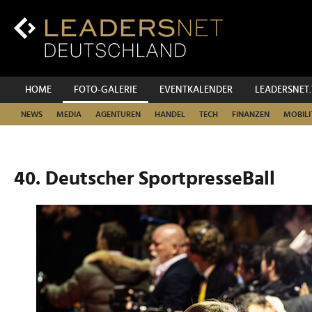
Zum
Inhalt
Zur
Fußzeilen-
Navigation
Zur
HOME
FOTO-GALERIE
EVENTKALENDER
LEADERSNET
Hauptnavigation
NEWS
MEDIA
AGENTUREN
HANDEL
TECH
FINANZEN
MOBILI
40. Deutscher SportpresseBall