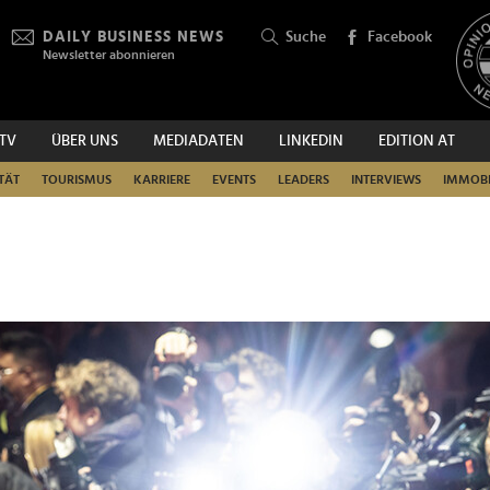
DAILY BUSINESS NEWS
Suche
Facebook
Newsletter abonnieren
.TV
ÜBER UNS
MEDIADATEN
LINKEDIN
EDITION AT
SUCHEN
TÄT
TOURISMUS
KARRIERE
EVENTS
LEADERS
INTERVIEWS
IMMOBI