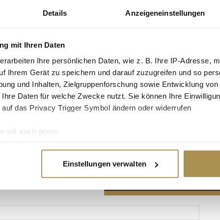
Details
Anzeigeneinstellungen
g mit Ihren Daten
erarbeiten Ihre persönlichen Daten, wie z. B. Ihre IP-Adresse, m
Advertisement
uf Ihrem Gerät zu speichern und darauf zuzugreifen und so pers
ung und Inhalten, Zielgruppenforschung sowie Entwicklung von
 Ihre Daten für welche Zwecke nutzt. Sie können Ihre Einwilligun
 auf das Privacy Trigger Symbol ändern oder widerrufen
n wir auch gerne:
re geografische Lage erfassen, welche bis auf einige Meter gen
es Scannen nach bestimmten Merkmalen (Fingerprinting) identifi
Einstellungen verwalten
ie Ihre persönlichen Daten verarbeitet werden, und legen Sie I
nhalte und Anzeigen zu personalisieren, Funktionen für soziale
Website zu analysieren. Außerdem geben wir Informationen zu I