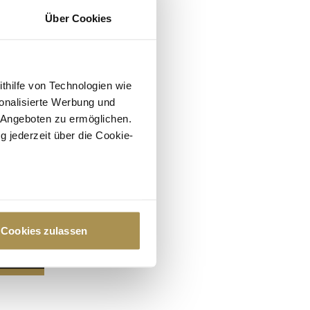
Über Cookies
ithilfe von Technologien wie
onalisierte Werbung und
 Angeboten zu ermöglichen.
g jederzeit über die Cookie-
au sein können
zieren
Cookies zulassen
hre Präferenzen im
Abschnitt
 Medien anbieten zu können
hrer Verwendung unserer