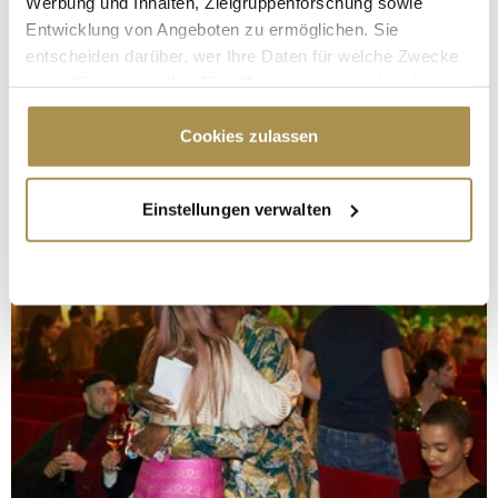
Werbung und Inhalten, Zielgruppenforschung sowie
Entwicklung von Angeboten zu ermöglichen. Sie
entscheiden darüber, wer Ihre Daten für welche Zwecke
nutzt. Sie können Ihre Einwilligung jederzeit über die
Cookie-Erklärung oder durch Klicken auf das Privacy
Trigger Symbol ändern oder widerrufen
Cookies zulassen
Wenn Sie es erlauben, würden wir auch gerne:
Einstellungen verwalten
Informationen über Ihre geografische Lage
erfassen, welche bis auf einige Meter genau sein
können
Ihr Gerät durch aktives Scannen nach
bestimmten Merkmalen (Fingerprinting) identifizieren
Erfahren Sie mehr darüber, wie Ihre persönlichen Daten
verarbeitet werden, und legen Sie Ihre Präferenzen im
Abschnitt Einzelheiten
fest.
Wir verwenden Cookies, um Inhalte und Anzeigen zu
personalisieren, Funktionen für soziale Medien anbieten