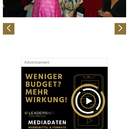
zu können und die Zugriffe auf unsere Website zu
analysieren. Außerdem geben wir Informationen zu Ihrer
Verwendung unserer Website an unsere Partner für
soziale Medien, Werbung und Analysen weiter. Unsere
Partner führen diese Informationen möglicherweise mit
weiteren Daten zusammen, die Sie ihnen bereitgestellt
haben oder die sie im Rahmen Ihrer Nutzung der Dienste
gesammelt haben.
Advertisement