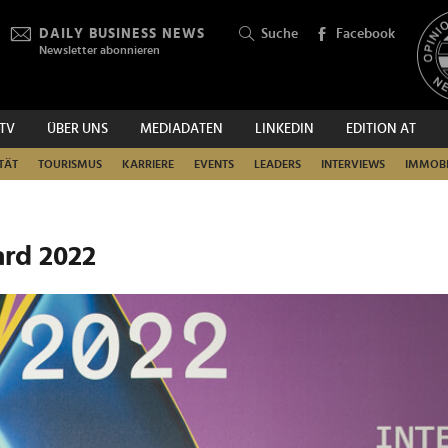
DAILY BUSINESS NEWS
Suche
Facebook
Newsletter abonnieren
.TV
ÜBER UNS
MEDIADATEN
LINKEDIN
EDITION AT
SUCHEN
TÄT
TOURISMUS
KARRIERE
EVENTS
LEADERS
INTERVIEWS
IMMOBI
ard 2022