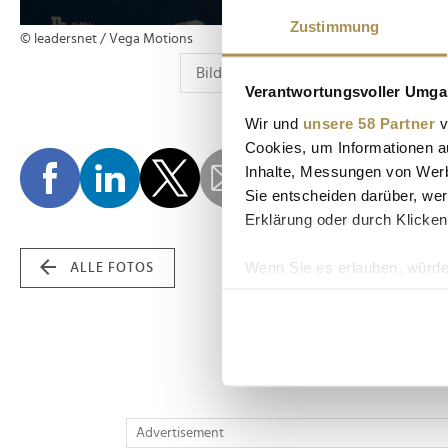
Zustimmung
© leadersnet / Vega Motions
Verantwortungsvoller Umgan
Wir und
unsere 58 Partner
v
Cookies, um Informationen a
Inhalte, Messungen von Werb
Sie entscheiden darüber, wer
Erklärung oder durch Klicken
Wenn Sie es erlauben, würde
ALLE FOTOS
Informationen über Ih
Ihr Gerät durch aktiv
Erfahren Sie mehr darüber, w
Einzelheiten
fest.
Wir verwenden Cookies, um I
Advertisement
und die Zugriffe auf unsere 