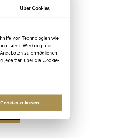
Über Cookies
ithilfe von Technologien wie
onalisierte Werbung und
 Angeboten zu ermöglichen.
g jederzeit über die Cookie-
au sein können
zieren
Cookies zulassen
hre Präferenzen im
Abschnitt
 Medien anbieten zu können
hrer Verwendung unserer