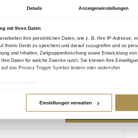
Details
Anzeigeneinstellungen
g mit Ihren Daten
erarbeiten Ihre persönlichen Daten, wie z. B. Ihre IP-Adresse, m
Advertisement
uf Ihrem Gerät zu speichern und darauf zuzugreifen und so pers
ung und Inhalten, Zielgruppenforschung sowie Entwicklung von
 Ihre Daten für welche Zwecke nutzt. Sie können Ihre Einwilligun
 auf das Privacy Trigger Symbol ändern oder widerrufen
n wir auch gerne:
re geografische Lage erfassen, welche bis auf einige Meter gen
es Scannen nach bestimmten Merkmalen (Fingerprinting) identifi
Einstellungen verwalten
ie Ihre persönlichen Daten verarbeitet werden, und legen Sie I
nhalte und Anzeigen zu personalisieren, Funktionen für soziale
Website zu analysieren. Außerdem geben wir Informationen zu I