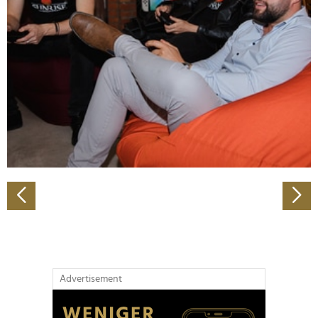
Abschnitt Einzelheiten
fest.
Wir verwenden Cookies, um Inhalte und Anzeigen zu
personalisieren, Funktionen für soziale Medien anbieten
zu können und die Zugriffe auf unsere Website zu
analysieren. Außerdem geben wir Informationen zu Ihrer
Verwendung unserer Website an unsere Partner für
soziale Medien, Werbung und Analysen weiter. Unsere
Partner führen diese Informationen möglicherweise mit
weiteren Daten zusammen, die Sie ihnen bereitgestellt
haben oder die sie im Rahmen Ihrer Nutzung der Dienste
gesammelt haben.
Advertisement