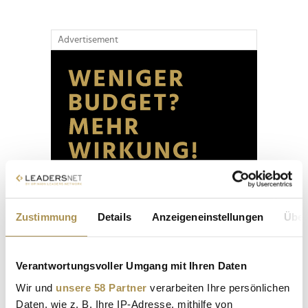
Advertisement
Zustimmung
Details
Anzeigeneinstellungen
Über
Verantwortungsvoller Umgang mit Ihren Daten
Wir und
unsere 58 Partner
verarbeiten Ihre persönlichen
Daten, wie z. B. Ihre IP-Adresse, mithilfe von