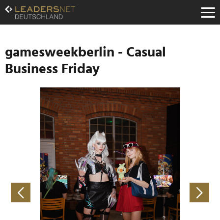
Zum
Inhalt
Zur
Fußzeilen-
Navigation
gamesweekberlin - Casual
Zur
Business Friday
Hauptnavigation