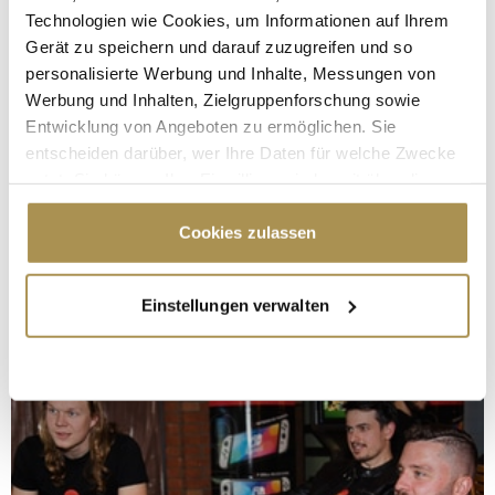
Technologien wie Cookies, um Informationen auf Ihrem
Gerät zu speichern und darauf zuzugreifen und so
personalisierte Werbung und Inhalte, Messungen von
Werbung und Inhalten, Zielgruppenforschung sowie
Entwicklung von Angeboten zu ermöglichen. Sie
entscheiden darüber, wer Ihre Daten für welche Zwecke
nutzt. Sie können Ihre Einwilligung jederzeit über die
Cookie-Erklärung oder durch Klicken auf das Privacy
Trigger Symbol ändern oder widerrufen
Cookies zulassen
Wenn Sie es erlauben, würden wir auch gerne:
Einstellungen verwalten
Informationen über Ihre geografische Lage
erfassen, welche bis auf einige Meter genau sein
können
Ihr Gerät durch aktives Scannen nach
bestimmten Merkmalen (Fingerprinting) identifizieren
Erfahren Sie mehr darüber, wie Ihre persönlichen Daten
verarbeitet werden, und legen Sie Ihre Präferenzen im