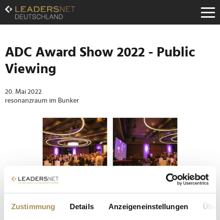
Zum
Inhalt
Zur
Fußzeilen-
Navigation
ADC Award Show 2022 - Public
Zur
Viewing
Hauptnavigation
20. Mai 2022
resonanzraum im Bunker
Seite 8 / 8
ZURÜCK
Zustimmung
Details
Anzeigeneinstellungen
Über