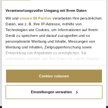
ALLE GALERIEN
Verantwortungsvoller Umgang mit Ihren Daten
Wir und
unsere 58 Partner
verarbeiten Ihre persönlichen
Daten, wie z. B. Ihre IP-Adresse, mithilfe von
Technologien wie Cookies, um Informationen auf Ihrem
Advertisement
Gerät zu speichern und darauf zuzugreifen und so
personalisierte Werbung und Inhalte, Messungen von
Werbung und Inhalten, Zielgruppenforschung sowie
Entwicklung von Angeboten zu ermöglichen. Sie
entscheiden darüber, wer Ihre Daten für welche Zwecke
nutzt. Sie können Ihre Einwilligung jederzeit über die
Cookie-Erklärung oder durch Klicken auf das Privacy
Trigger Symbol ändern oder widerrufen
Cookies zulassen
Wenn Sie es erlauben, würden wir auch gerne:
Einstellungen verwalten
Informationen über Ihre geografische Lage
erfassen, welche bis auf einige Meter genau sein
können