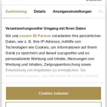
Zustimmung
Details
Anzeigeneinstellungen
Über
Verantwortungsvoller Umgang mit Ihren Daten
Seite 6 / 6
ZURÜCK
Wir und
unsere 58 Partner
verarbeiten Ihre persönlichen
Daten, wie z. B. Ihre IP-Adresse, mithilfe von
ALLE GALERIEN
Technologien wie Cookies, um Informationen auf Ihrem
Gerät zu speichern und darauf zuzugreifen und so
personalisierte Werbung und Inhalte, Messungen von
Werbung und Inhalten, Zielgruppenforschung sowie
Advertisement
Entwicklung von Angeboten zu ermöglichen. Sie
entscheiden darüber, wer Ihre Daten für welche Zwecke
nutzt. Sie können Ihre Einwilligung jederzeit über die
Cookie-Erklärung oder durch Klicken auf das Privacy
Trigger Symbol ändern oder widerrufen
Cookies zulassen
Wenn Sie es erlauben, würden wir auch gerne: