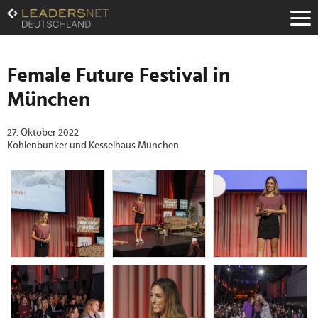
Zum
Inhalt
Zur
Fußzeilen-
Navigation
Female Future Festival in
Zur
München
Hauptnavigation
27. Oktober 2022
Kohlenbunker und Kesselhaus München