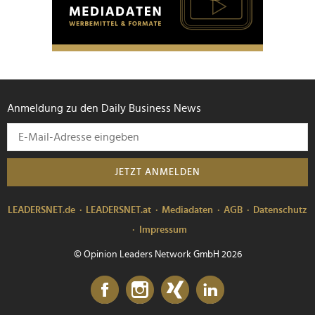
personalisieren, Funktionen für soziale Medien anbieten
zu können und die Zugriffe auf unsere Website zu
analysieren. Außerdem geben wir Informationen zu Ihrer
Verwendung unserer Website an unsere Partner für
soziale Medien, Werbung und Analysen weiter. Unsere
Partner führen diese Informationen möglicherweise mit
Anmeldung zu den Daily Business News
weiteren Daten zusammen, die Sie ihnen bereitgestellt
haben oder die sie im Rahmen Ihrer Nutzung der Dienste
gesammelt haben.
JETZT ANMELDEN
LEADERSNET.de
LEADERSNET.at
Mediadaten
AGB
Datenschutz
Impressum
© Opinion Leaders Network GmbH 2026