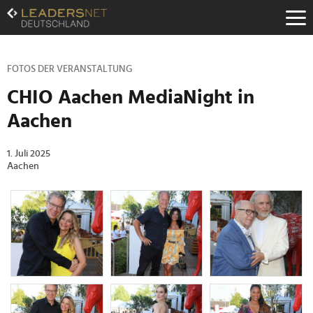
Zum
Inhalt
Zur
Fußzeilen-
Navigation
FOTOS DER VERANSTALTUNG
Zur
CHIO Aachen MediaNight in
Hauptnavigation
Aachen
1. Juli 2025
Aachen