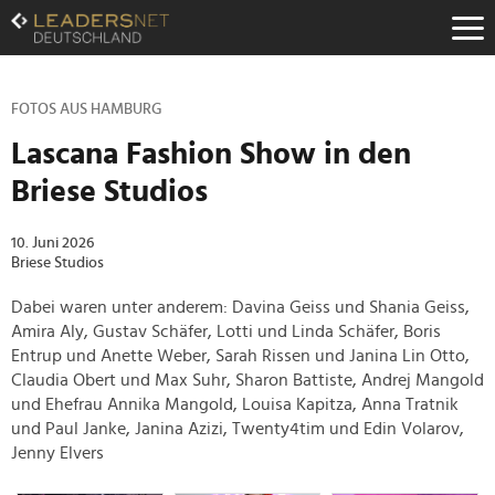
Zum
Inhalt
Zur
Fußzeilen-
Navigation
FOTOS AUS HAMBURG
Zur
Lascana Fashion Show in den
Hauptnavigation
Briese Studios
10. Juni 2026
Briese Studios
Dabei waren unter anderem: Davina Geiss und Shania Geiss,
Amira Aly, Gustav Schäfer, Lotti und Linda Schäfer, Boris
Entrup und Anette Weber, Sarah Rissen und Janina Lin Otto,
Claudia Obert und Max Suhr, Sharon Battiste, Andrej Mangold
und Ehefrau Annika Mangold, Louisa Kapitza, Anna Tratnik
und Paul Janke, Janina Azizi, Twenty4tim und Edin Volarov,
Jenny Elvers