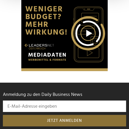
verarbeitet werden, und legen Sie Ihre Präferenzen im
Abschnitt Einzelheiten
fest.
Wir verwenden Cookies, um Inhalte und Anzeigen zu
personalisieren, Funktionen für soziale Medien anbieten
zu können und die Zugriffe auf unsere Website zu
analysieren. Außerdem geben wir Informationen zu Ihrer
Verwendung unserer Website an unsere Partner für
soziale Medien, Werbung und Analysen weiter. Unsere
Partner führen diese Informationen möglicherweise mit
weiteren Daten zusammen, die Sie ihnen bereitgestellt
haben oder die sie im Rahmen Ihrer Nutzung der Dienste
gesammelt haben.
Anmeldung zu den Daily Business News
JETZT ANMELDEN