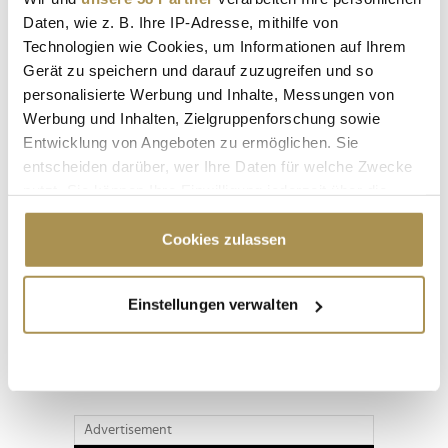
Daten, wie z. B. Ihre IP-Adresse, mithilfe von
Technologien wie Cookies, um Informationen auf Ihrem
Gerät zu speichern und darauf zuzugreifen und so
personalisierte Werbung und Inhalte, Messungen von
Werbung und Inhalten, Zielgruppenforschung sowie
Entwicklung von Angeboten zu ermöglichen. Sie
entscheiden darüber, wer Ihre Daten für welche Zwecke
nutzt. Sie können Ihre Einwilligung jederzeit über die
Cookie-Erklärung oder durch Klicken auf das Privacy
Trigger Symbol ändern oder widerrufen
Cookies zulassen
Seite 1 / 9
WEITER
Wenn Sie es erlauben, würden wir auch gerne:
Einstellungen verwalten
Informationen über Ihre geografische Lage
ALLE GALERIEN
erfassen, welche bis auf einige Meter genau sein
können
Ihr Gerät durch aktives Scannen nach
bestimmten Merkmalen (Fingerprinting) identifizieren
Advertisement
Erfahren Sie mehr darüber, wie Ihre persönlichen Daten