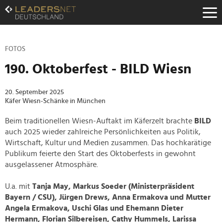
Zum
Inhalt
Zur
Fußzeilen-
Navigation
FOTOS
Zur
190. Oktoberfest - BILD Wiesn
Hauptnavigation
20. September 2025
Käfer Wiesn-Schänke in München
Beim traditionellen Wiesn-Auftakt im Käferzelt brachte
BILD
auch 2025 wieder zahlreiche Persönlichkeiten aus Politik,
Wirtschaft, Kultur und Medien zusammen. Das hochkarätige
Publikum feierte den Start des Oktoberfests in gewohnt
ausgelassener Atmosphäre.
U.a. mit
Tanja May, Markus Soeder (Ministerpräsident
Bayern / CSU), Jürgen Drews, Anna Ermakova und Mutter
Angela Ermakova, Uschi Glas und Ehemann Dieter
Hermann, Florian Silbereisen, Cathy Hummels, Larissa