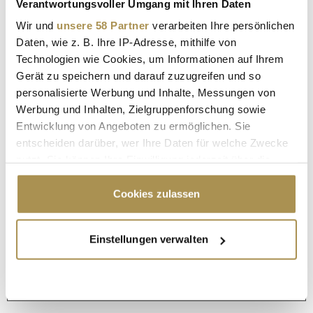
Verantwortungsvoller Umgang mit Ihren Daten
Wir und
unsere 58 Partner
verarbeiten Ihre persönlichen
Daten, wie z. B. Ihre IP-Adresse, mithilfe von
Technologien wie Cookies, um Informationen auf Ihrem
Gerät zu speichern und darauf zuzugreifen und so
personalisierte Werbung und Inhalte, Messungen von
Werbung und Inhalten, Zielgruppenforschung sowie
Entwicklung von Angeboten zu ermöglichen. Sie
entscheiden darüber, wer Ihre Daten für welche Zwecke
nutzt. Sie können Ihre Einwilligung jederzeit über die
Cookie-Erklärung oder durch Klicken auf das Privacy
Trigger Symbol ändern oder widerrufen
Cookies zulassen
Wenn Sie es erlauben, würden wir auch gerne:
Seite 1 / 11
WEITER
Einstellungen verwalten
Informationen über Ihre geografische Lage
erfassen, welche bis auf einige Meter genau sein
können
ALLE GALERIEN
Ihr Gerät durch aktives Scannen nach