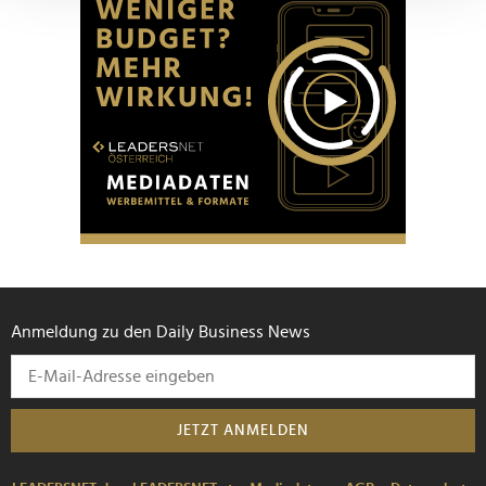
verarbeitet werden, und legen Sie Ihre Präferenzen im
Abschnitt Einzelheiten
fest.
Wir verwenden Cookies, um Inhalte und Anzeigen zu
personalisieren, Funktionen für soziale Medien anbieten
zu können und die Zugriffe auf unsere Website zu
analysieren. Außerdem geben wir Informationen zu Ihrer
Verwendung unserer Website an unsere Partner für
soziale Medien, Werbung und Analysen weiter. Unsere
Partner führen diese Informationen möglicherweise mit
weiteren Daten zusammen, die Sie ihnen bereitgestellt
haben oder die sie im Rahmen Ihrer Nutzung der Dienste
gesammelt haben.
Anmeldung zu den Daily Business News
JETZT ANMELDEN