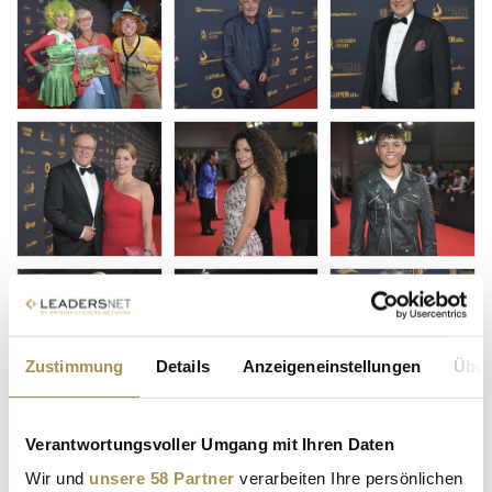
Zustimmung
Details
Anzeigeneinstellungen
Über
Verantwortungsvoller Umgang mit Ihren Daten
Wir und
unsere 58 Partner
verarbeiten Ihre persönlichen