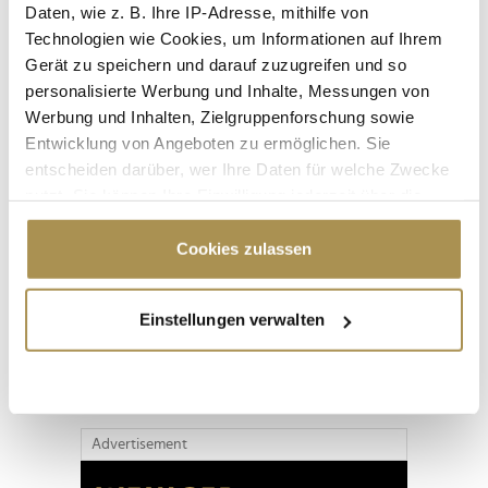
Daten, wie z. B. Ihre IP-Adresse, mithilfe von
Technologien wie Cookies, um Informationen auf Ihrem
Gerät zu speichern und darauf zuzugreifen und so
personalisierte Werbung und Inhalte, Messungen von
Werbung und Inhalten, Zielgruppenforschung sowie
Entwicklung von Angeboten zu ermöglichen. Sie
entscheiden darüber, wer Ihre Daten für welche Zwecke
nutzt. Sie können Ihre Einwilligung jederzeit über die
Cookie-Erklärung oder durch Klicken auf das Privacy
Trigger Symbol ändern oder widerrufen
Cookies zulassen
Seite 1 / 10
WEITER
Wenn Sie es erlauben, würden wir auch gerne:
Einstellungen verwalten
Informationen über Ihre geografische Lage
ALLE GALERIEN
erfassen, welche bis auf einige Meter genau sein
können
Ihr Gerät durch aktives Scannen nach
bestimmten Merkmalen (Fingerprinting) identifizieren
Advertisement
Erfahren Sie mehr darüber, wie Ihre persönlichen Daten